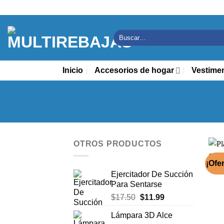
Saltar
al
contenido
Buscar
por:
Inicio
Accesorios de hogar
Vestime
OTROS PRODUCTOS
¡Ofer
Ejercitador De Succión
Para Sentarse
El
El
$
17.50
$
11.99
precio
precio
Lámpara 3D Alce
original
actual