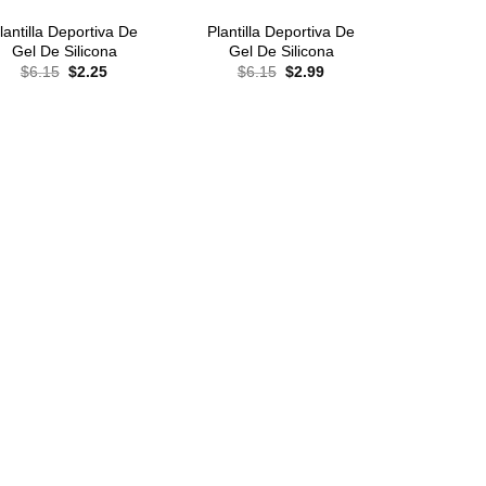
lantilla Deportiva De
Plantilla Deportiva De
Gel De Silicona
Gel De Silicona
El
El
El
El
$
6.15
$
2.25
$
6.15
$
2.99
precio
precio
precio
precio
original
actual
original
actual
era:
es:
era:
es:
$6.15.
$2.25.
$6.15.
$2.99.