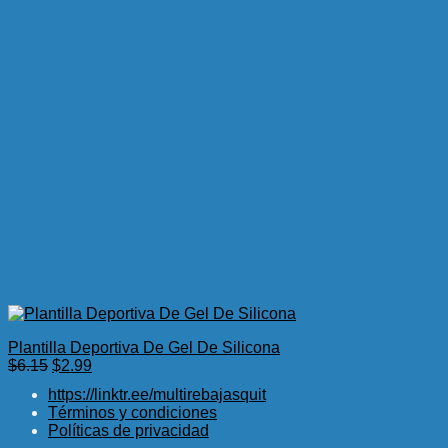
Plantilla Deportiva De Gel De Silicona
El
El
$
6.15
$
2.99
precio
precio
https://linktr.ee/multirebajasquit
original
actual
Términos y condiciones
era:
es:
Políticas de privacidad
$6.15.
$2.99.