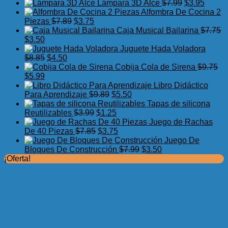
precio
precio
El
El
Lámpara 3D Alce
$
7.99
$
3.95
original
actual
precio
precio
Alfombra De Cocina 2
El
El
era:
es:
original
actual
Piezas
$
7.89
$
3.75
precio
precio
$17.50.
$11.99.
era:
es:
Caja Musical Bailarina
$
7.75
El
El
original
actual
$7.99.
$3.95.
$
3.50
precio
precio
era:
es:
Juguete Hada Voladora
original
actual
El
El
$7.89.
$3.75.
$
8.85
$
4.50
era:
es:
precio
precio
Cobija Cola de Sirena
$
9.75
$7.75.
El
$3.50.
El
original
actual
$
5.99
precio
precio
era:
es:
Libro Didáctico
original
actual
$8.85.
$4.50.
El
El
Para Aprendizaje
$
9.89
$
5.50
era:
es:
precio
precio
Tapas de silicona
$9.75.
$5.99.
El
original
El
actual
Reutilizables
$
3.99
$
1.25
precio
era:
precio
es:
Juego de Rachas
original
El
$9.89.
actual
El
$5.50.
De 40 Piezas
$
7.85
$
3.75
era:
precio
es:
precio
Juego De
$3.99.
original
$1.25.
actual
El
El
Bloques De Construcción
$
7.99
$
3.50
era:
es:
precio
precio
¡Oferta!
$7.85.
$3.75.
original
actual
era:
es:
$7.99.
$3.50.