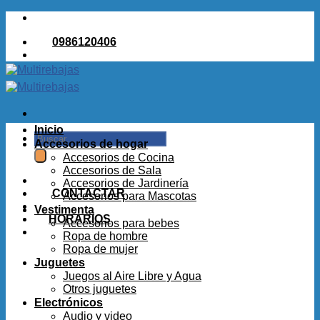
Saltar
al
0986120406
contenido
Inicio
Buscar
Accesorios de hogar
por:
Accesorios de Cocina
Accesorios de Sala
Accesorios de Jardinería
CONTACTAR
Accesorios para Mascotas
Vestimenta
HORARIOS
Accesorios para bebes
Ropa de hombre
Ropa de mujer
Juguetes
Juegos al Aire Libre y Agua
Otros juguetes
Electrónicos
Audio y video