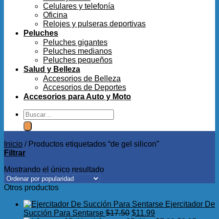
Celulares y telefonía
Oficina
Relojes y pulseras deportivas
Peluches
Peluches gigantes
Peluches medianos
Peluches pequeños
Salud y Belleza
Accesorios de Belleza
Accesorios de Deportes
Accesorios para Auto y Moto
Buscar
por:
Inicio
/
Productos etiquetados “de gel silicon”
Filtrar
Mostrando el único resultado
Otros productos
Ejercitador De
El
El
Succión Para Sentarse
$
17.50
$
11.99