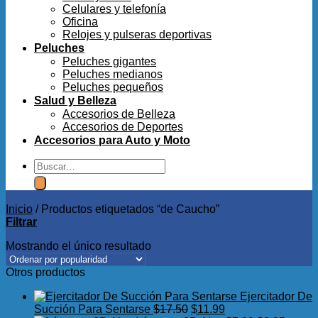
Celulares y telefonía
Oficina
Relojes y pulseras deportivas
Peluches
Peluches gigantes
Peluches medianos
Peluches pequeños
Salud y Belleza
Accesorios de Belleza
Accesorios de Deportes
Accesorios para Auto y Moto
Buscar
por:
Inicio
/
Productos etiquetados “de Caucho”
Filtrar
Mostrando el único resultado
Otros productos
Ejercitador De
El
El
Succión Para Sentarse
$
17.50
$
11.99