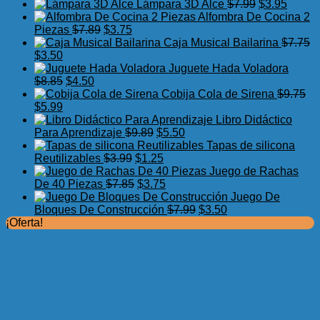
precio
precio
El
El
Lámpara 3D Alce
$
7.99
$
3.95
original
actual
precio
precio
Alfombra De Cocina 2
El
El
era:
es:
original
actual
Piezas
$
7.89
$
3.75
precio
precio
$17.50.
$11.99.
era:
es:
Caja Musical Bailarina
$
7.75
El
El
original
actual
$7.99.
$3.95.
$
3.50
precio
precio
era:
es:
Juguete Hada Voladora
original
actual
El
El
$7.89.
$3.75.
$
8.85
$
4.50
era:
es:
precio
precio
Cobija Cola de Sirena
$
9.75
$7.75.
El
$3.50.
El
original
actual
$
5.99
precio
precio
era:
es:
Libro Didáctico
original
actual
$8.85.
$4.50.
El
El
Para Aprendizaje
$
9.89
$
5.50
era:
es:
precio
precio
Tapas de silicona
$9.75.
$5.99.
El
original
El
actual
Reutilizables
$
3.99
$
1.25
precio
era:
precio
es:
Juego de Rachas
original
El
$9.89.
actual
El
$5.50.
De 40 Piezas
$
7.85
$
3.75
era:
precio
es:
precio
Juego De
$3.99.
original
$1.25.
actual
El
El
Bloques De Construcción
$
7.99
$
3.50
era:
es:
precio
precio
¡Oferta!
$7.85.
$3.75.
original
actual
era:
es:
$7.99.
$3.50.