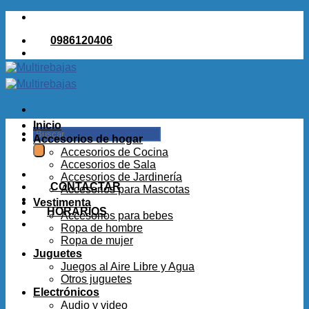
Saltar
al
0986120406
contenido
Inicio
Buscar
Accesorios de hogar
por:
Accesorios de Cocina
Accesorios de Sala
Accesorios de Jardinería
CONTACTAR
Accesorios para Mascotas
Vestimenta
HORARIOS
Accesorios para bebes
Ropa de hombre
Ropa de mujer
Juguetes
Juegos al Aire Libre y Agua
Otros juguetes
Electrónicos
Audio y video