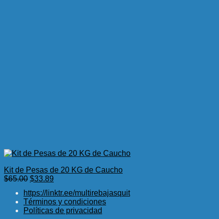
Kit de Pesas de 20 KG de Caucho
El
El
$
65.00
$
33.89
precio
precio
https://linktr.ee/multirebajasquit
original
actual
Términos y condiciones
era:
es:
Políticas de privacidad
$65.00.
$33.89.