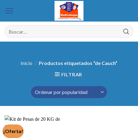
Saltar
al
contenido
Buscar
por:
Inicio
/
Productos etiquetados “de Cauch”
FILTRAR
¡Oferta!