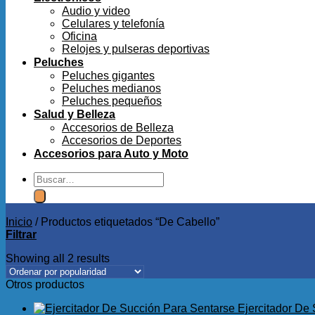
Audio y video
Celulares y telefonía
Oficina
Relojes y pulseras deportivas
Peluches
Peluches gigantes
Peluches medianos
Peluches pequeños
Salud y Belleza
Accesorios de Belleza
Accesorios de Deportes
Accesorios para Auto y Moto
Buscar
por:
Inicio
/
Productos etiquetados “De Cabello”
Filtrar
Showing all 2 results
Otros productos
Ejercitador De