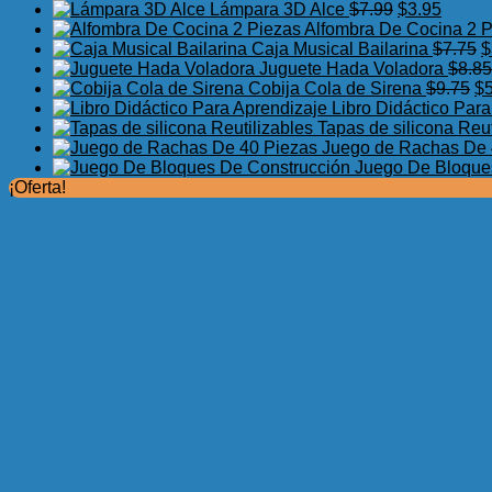
El
El
Lámpara 3D Alce
$
7.99
$
3.95
precio
precio
Alfombra De Cocina 2 
original
actual
E
Caja Musical Bailarina
$
7.75
$
era:
es:
p
Juguete Hada Voladora
$
8.85
$7.99.
$3.95.
El
o
Cobija Cola de Sirena
$
9.75
$
pr
e
Libro Didáctico Par
or
$
Tapas de silicona Reut
er
Juego de Rachas De 
$9
Juego De Bloque
¡Oferta!