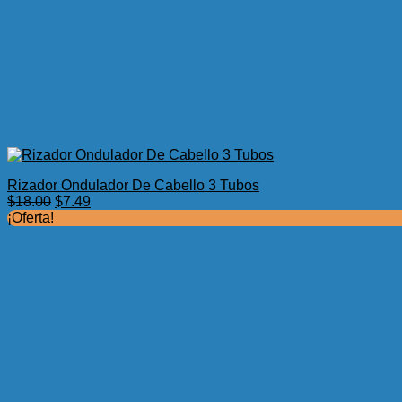
Rizador Ondulador De Cabello 3 Tubos
El
El
$
18.00
$
7.49
precio
precio
¡Oferta!
original
actual
era:
es:
$18.00.
$7.49.