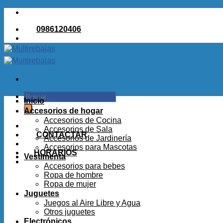
Saltar
al
0986120406
contenido
Buscar
Inicio
por:
Accesorios de hogar
Accesorios de Cocina
Accesorios de Sala
CONTACTAR
Accesorios de Jardinería
Accesorios para Mascotas
HORARIOS
Vestimenta
Accesorios para bebes
Ropa de hombre
Ropa de mujer
Juguetes
Juegos al Aire Libre y Agua
Otros juguetes
Electrónicos