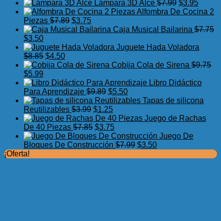
precio
precio
El
El
Lámpara 3D Alce
$
7.99
$
3.95
original
actual
precio
precio
Alfombra De Cocina 2
El
El
era:
es:
original
actual
Piezas
$
7.89
$
3.75
precio
precio
$17.50.
$11.99.
era:
es:
Caja Musical Bailarina
$
7.75
El
El
original
actual
$7.99.
$3.95.
$
3.50
precio
precio
era:
es:
Juguete Hada Voladora
original
actual
El
El
$7.89.
$3.75.
$
8.85
$
4.50
era:
es:
precio
precio
Cobija Cola de Sirena
$
9.75
$7.75.
El
$3.50.
El
original
actual
$
5.99
precio
precio
era:
es:
Libro Didáctico
original
actual
$8.85.
$4.50.
El
El
Para Aprendizaje
$
9.89
$
5.50
era:
es:
precio
precio
Tapas de silicona
$9.75.
$5.99.
El
original
El
actual
Reutilizables
$
3.99
$
1.25
precio
era:
precio
es:
Juego de Rachas
original
El
$9.89.
actual
El
$5.50.
De 40 Piezas
$
7.85
$
3.75
era:
precio
es:
precio
Juego De
$3.99.
original
$1.25.
actual
El
El
Bloques De Construcción
$
7.99
$
3.50
era:
es:
precio
precio
¡Oferta!
$7.85.
$3.75.
original
actual
era:
es:
$7.99.
$3.50.