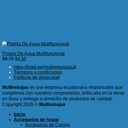
Pistola De Agua Multifuncional
El
El
$
8.75
$
4.50
precio
precio
https://linktr.ee/multirebajasquit
original
actual
Términos y condiciones
era:
es:
Políticas de privacidad
$8.75.
$4.50.
Multirebajas
es una empresa ecuatoriana responsable que
cumplimos con nuestros compromisos, enfocada en la venta
en línea y entrega a domicilio de productos de calidad.
Copyright 2026 ©
Multirebajas
Inicio
Accesorios de hogar
Accesorios de Cocina