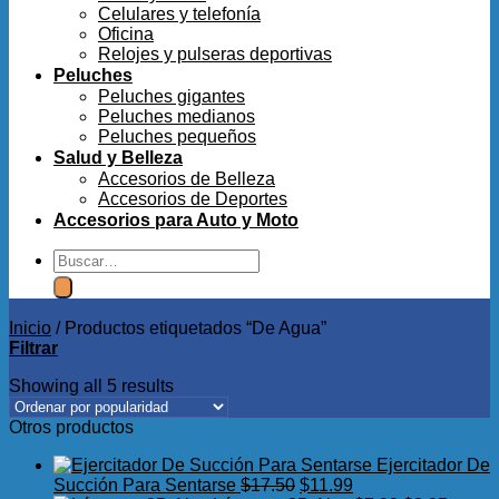
Celulares y telefonía
Oficina
Relojes y pulseras deportivas
Peluches
Peluches gigantes
Peluches medianos
Peluches pequeños
Salud y Belleza
Accesorios de Belleza
Accesorios de Deportes
Accesorios para Auto y Moto
Buscar
por:
Inicio
/
Productos etiquetados “De Agua”
Filtrar
Showing all 5 results
Otros productos
Ejercitador De
El
El
Succión Para Sentarse
$
17.50
$
11.99