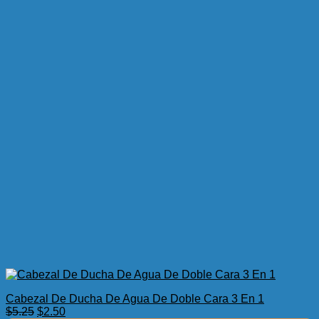
Cabezal De Ducha De Agua De Doble Cara 3 En 1
El
El
$
5.25
$
2.50