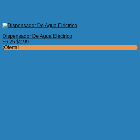
Dispensador De Agua Eléctrico
El
El
$
6.25
$
2.99
precio
precio
¡Oferta!
original
actual
era:
es:
$6.25.
$2.99.