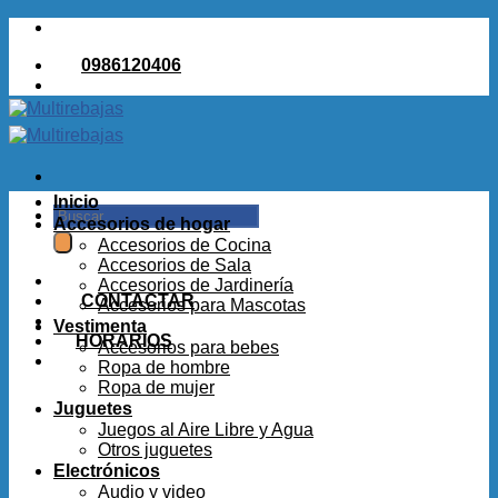
Saltar
al
0986120406
contenido
Inicio
Buscar
Accesorios de hogar
por:
Accesorios de Cocina
Accesorios de Sala
Accesorios de Jardinería
CONTACTAR
Accesorios para Mascotas
Vestimenta
HORARIOS
Accesorios para bebes
Ropa de hombre
Ropa de mujer
Juguetes
Juegos al Aire Libre y Agua
Otros juguetes
Electrónicos
Audio y video