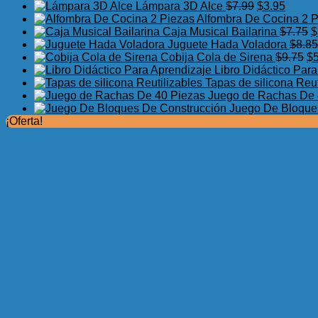
El
El
Lámpara 3D Alce
$
7.99
$
3.95
precio
precio
Alfombra De Cocina 2 
original
actual
E
Caja Musical Bailarina
$
7.75
$
era:
es:
p
Juguete Hada Voladora
$
8.85
$7.99.
$3.95.
El
o
Cobija Cola de Sirena
$
9.75
$
pr
e
Libro Didáctico Par
or
$
Tapas de silicona Reut
er
Juego de Rachas De 
$9
Juego De Bloque
¡Oferta!