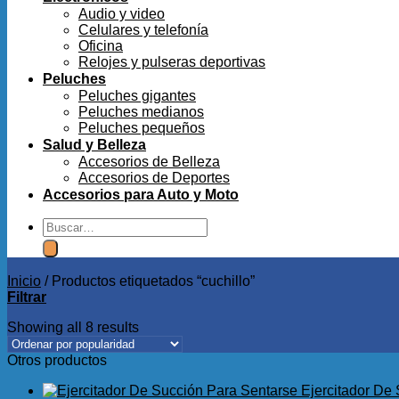
Audio y video
Celulares y telefonía
Oficina
Relojes y pulseras deportivas
Peluches
Peluches gigantes
Peluches medianos
Peluches pequeños
Salud y Belleza
Accesorios de Belleza
Accesorios de Deportes
Accesorios para Auto y Moto
Buscar
por:
Inicio
/
Productos etiquetados “cuchillo”
Filtrar
Showing all 8 results
Otros productos
Ejercitador De