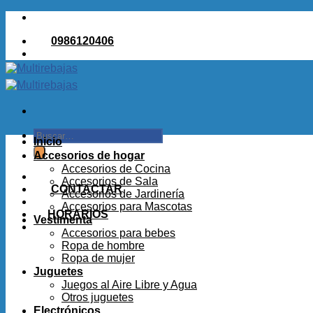
Saltar
al
0986120406
contenido
Buscar
Inicio
por:
Accesorios de hogar
Accesorios de Cocina
Accesorios de Sala
CONTACTAR
Accesorios de Jardinería
Accesorios para Mascotas
HORARIOS
Vestimenta
Accesorios para bebes
Ropa de hombre
Ropa de mujer
Juguetes
Juegos al Aire Libre y Agua
Otros juguetes
Electrónicos