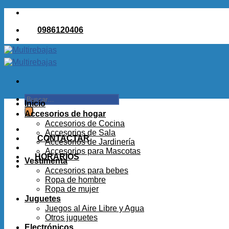
Saltar
al
0986120406
contenido
Buscar
Inicio
por:
Accesorios de hogar
Accesorios de Cocina
Accesorios de Sala
CONTACTAR
Accesorios de Jardinería
Accesorios para Mascotas
HORARIOS
Vestimenta
Accesorios para bebes
Ropa de hombre
Ropa de mujer
Juguetes
Juegos al Aire Libre y Agua
Otros juguetes
Electrónicos