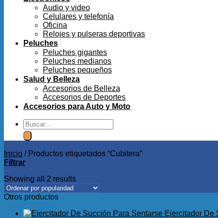
Audio y video
Celulares y telefonía
Oficina
Relojes y pulseras deportivas
Peluches
Peluches gigantes
Peluches medianos
Peluches pequeños
Salud y Belleza
Accesorios de Belleza
Accesorios de Deportes
Accesorios para Auto y Moto
Buscar
por:
Inicio
/
Productos etiquetados “Cubitera”
Filtrar
Showing all 2 results
Otros productos
Ejercitador De