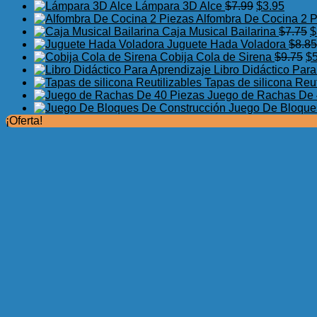
El
El
Lámpara 3D Alce
$
7.99
$
3.95
precio
precio
Alfombra De Cocina 2 
original
actual
E
Caja Musical Bailarina
$
7.75
$
era:
es:
p
Juguete Hada Voladora
$
8.85
$7.99.
$3.95.
El
o
Cobija Cola de Sirena
$
9.75
$
pr
e
Libro Didáctico Par
or
$
Tapas de silicona Reut
er
Juego de Rachas De 
$9
Juego De Bloque
¡Oferta!