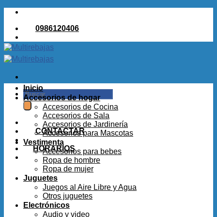
Saltar
al
0986120406
contenido
Inicio
Buscar
Accesorios de hogar
por:
Accesorios de Cocina
Accesorios de Sala
Accesorios de Jardinería
CONTACTAR
Accesorios para Mascotas
Vestimenta
HORARIOS
Accesorios para bebes
Ropa de hombre
Ropa de mujer
Juguetes
Juegos al Aire Libre y Agua
Otros juguetes
Electrónicos
Audio y video