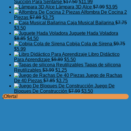
El
El
Succión Para Sentarse
$
17.50
$
11.99
precio
precio
El
El
Lámpara 3D Alce
$
7.99
$
3.95
original
actual
precio
precio
Alfombra De Cocina 2
El
El
era:
es:
original
actual
Piezas
$
7.89
$
3.75
precio
precio
$17.50.
$11.99.
era:
es:
Caja Musical Bailarina
$
7.75
El
El
original
actual
$7.99.
$3.95.
$
3.50
precio
precio
era:
es:
Juguete Hada Voladora
original
actual
El
El
$7.89.
$3.75.
$
8.85
$
4.50
era:
es:
precio
precio
Cobija Cola de Sirena
$
9.75
$7.75.
El
$3.50.
El
original
actual
$
5.99
precio
precio
era:
es:
Libro Didáctico
original
actual
$8.85.
$4.50.
El
El
Para Aprendizaje
$
9.89
$
5.50
era:
es:
precio
precio
Tapas de silicona
$9.75.
$5.99.
El
original
El
actual
Reutilizables
$
3.99
$
1.25
precio
era:
precio
es:
Juego de Rachas
original
El
$9.89.
actual
El
$5.50.
De 40 Piezas
$
7.85
$
3.75
era:
precio
es:
precio
Juego De
$3.99.
original
$1.25.
actual
El
El
Bloques De Construcción
$
7.99
$
3.50
era:
es:
precio
precio
¡Oferta!
$7.85.
$3.75.
original
actual
era:
es:
$7.99.
$3.50.