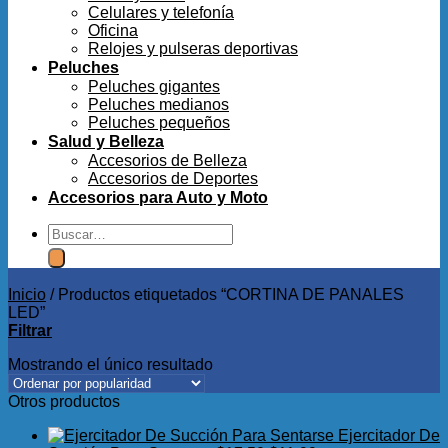
Celulares y telefonía
Oficina
Relojes y pulseras deportivas
Peluches
Peluches gigantes
Peluches medianos
Peluches pequeños
Salud y Belleza
Accesorios de Belleza
Accesorios de Deportes
Accesorios para Auto y Moto
Buscar
por:
Inicio
/
Productos etiquetados “CORTINA DE PANALES
LED”
Filtrar
Mostrando el único resultado
Otros productos
Ejercitador De