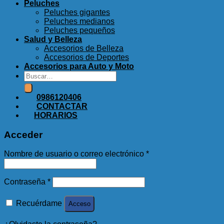
Peluches
Peluches gigantes
Peluches medianos
Peluches pequeños
Salud y Belleza
Accesorios de Belleza
Accesorios de Deportes
Accesorios para Auto y Moto
Buscar
por:
0986120406
CONTACTAR
HORARIOS
Acceder
Nombre de usuario o correo electrónico
*
Contraseña
*
Recuérdame
Acceso