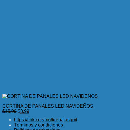
CORTINA DE PANALES LED NAVIDEÑOS
El
El
$
15.99
$
8.99
precio
precio
https://linktr.ee/multirebajasquit
original
actual
Términos y condiciones
era:
es: