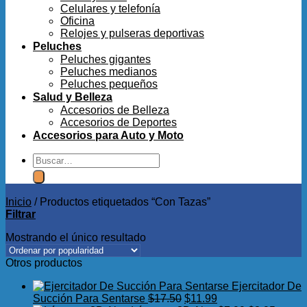
Celulares y telefonía
Oficina
Relojes y pulseras deportivas
Peluches
Peluches gigantes
Peluches medianos
Peluches pequeños
Salud y Belleza
Accesorios de Belleza
Accesorios de Deportes
Accesorios para Auto y Moto
Buscar
por:
Inicio
/
Productos etiquetados “Con Tazas”
Filtrar
Mostrando el único resultado
Otros productos
Ejercitador De
El
El
Succión Para Sentarse
$
17.50
$
11.99