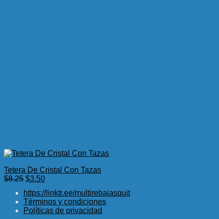
Tetera De Cristal Con Tazas
El
El
$
8.25
$
3.50
precio
precio
https://linktr.ee/multirebajasquit
original
actual
Términos y condiciones
era:
es:
Políticas de privacidad
$8.25.
$3.50.