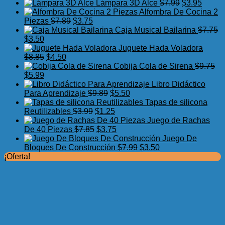
precio
precio
El
El
Lámpara 3D Alce
$
7.99
$
3.95
original
actual
precio
precio
Alfombra De Cocina 2
El
El
era:
es:
original
actual
Piezas
$
7.89
$
3.75
precio
precio
$17.50.
$11.99.
era:
es:
Caja Musical Bailarina
$
7.75
El
El
original
actual
$7.99.
$3.95.
$
3.50
precio
precio
era:
es:
Juguete Hada Voladora
original
actual
El
El
$7.89.
$3.75.
$
8.85
$
4.50
era:
es:
precio
precio
Cobija Cola de Sirena
$
9.75
$7.75.
El
$3.50.
El
original
actual
$
5.99
precio
precio
era:
es:
Libro Didáctico
original
actual
$8.85.
$4.50.
El
El
Para Aprendizaje
$
9.89
$
5.50
era:
es:
precio
precio
Tapas de silicona
$9.75.
$5.99.
El
original
El
actual
Reutilizables
$
3.99
$
1.25
precio
era:
precio
es:
Juego de Rachas
original
El
$9.89.
actual
El
$5.50.
De 40 Piezas
$
7.85
$
3.75
era:
precio
es:
precio
Juego De
$3.99.
original
$1.25.
actual
El
El
Bloques De Construcción
$
7.99
$
3.50
era:
es:
precio
precio
¡Oferta!
$7.85.
$3.75.
original
actual
era:
es:
$7.99.
$3.50.