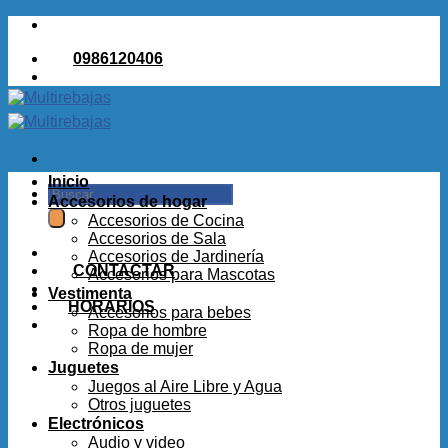
Saltar
al
0986120406
contenido
Inicio
Buscar
Accesorios de hogar
por:
Accesorios de Cocina
Accesorios de Sala
Accesorios de Jardinería
CONTACTAR
Accesorios para Mascotas
Vestimenta
HORARIOS
Accesorios para bebes
Ropa de hombre
Ropa de mujer
Juguetes
Juegos al Aire Libre y Agua
Otros juguetes
Electrónicos
Audio y video