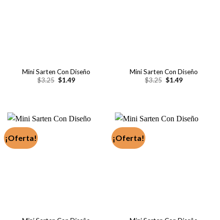
Mini Sarten Con Diseño
Mini Sarten Con Diseño
El
El
El
El
$
3.25
$
1.49
$
3.25
$
1.49
precio
precio
precio
precio
original
actual
original
actual
era:
es:
era:
es:
$3.25.
$1.49.
$3.25.
$1.49.
¡Oferta!
¡Oferta!