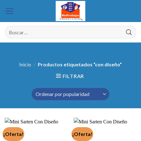
Saltar
al
contenido
Buscar
por:
Inicio
/
Productos etiquetados “con diseño”
FILTRAR
¡Oferta!
¡Oferta!