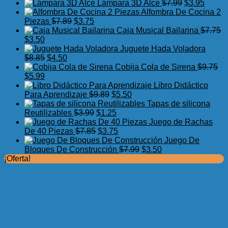
precio
precio
El
El
Lámpara 3D Alce
$
7.99
$
3.95
original
actual
precio
precio
Alfombra De Cocina 2
El
El
era:
es:
original
actual
Piezas
$
7.89
$
3.75
precio
precio
$17.50.
$11.99.
era:
es:
Caja Musical Bailarina
$
7.75
El
El
original
actual
$7.99.
$3.95.
$
3.50
precio
precio
era:
es:
Juguete Hada Voladora
original
actual
El
El
$7.89.
$3.75.
$
8.85
$
4.50
era:
es:
precio
precio
Cobija Cola de Sirena
$
9.75
$7.75.
El
$3.50.
El
original
actual
$
5.99
precio
precio
era:
es:
Libro Didáctico
original
actual
$8.85.
$4.50.
El
El
Para Aprendizaje
$
9.89
$
5.50
era:
es:
precio
precio
Tapas de silicona
$9.75.
$5.99.
El
original
El
actual
Reutilizables
$
3.99
$
1.25
precio
era:
precio
es:
Juego de Rachas
original
El
$9.89.
actual
El
$5.50.
De 40 Piezas
$
7.85
$
3.75
era:
precio
es:
precio
Juego De
$3.99.
original
$1.25.
actual
El
El
Bloques De Construcción
$
7.99
$
3.50
era:
es:
precio
precio
¡Oferta!
$7.85.
$3.75.
original
actual
era:
es:
$7.99.
$3.50.