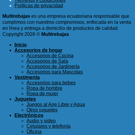
Términos y condiciones
era:
es:
Políticas de privacidad
$4.20.
$2.25.
Multirebajas
es una empresa ecuatoriana responsable que
cumplimos con nuestros compromisos, enfocada en la venta
en línea y entrega a domicilio de productos de calidad.
Copyright 2026 ©
Multirebajas
Inicio
Accesorios de hogar
Accesorios de Cocina
Accesorios de Sala
Accesorios de Jardinería
Accesorios para Mascotas
Vestimenta
Accesorios para bebes
Ropa de hombre
Ropa de mujer
Juguetes
Juegos al Aire Libre y Agua
Otros juguetes
Electrónicos
Audio y video
Celulares y telefonía
Oficina