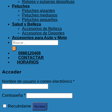
Relojes y pulseras deportivas
Peluches
Peluches gigantes
Peluches medianos
Peluches pequeños
Salud y Belleza
Accesorios de Belleza
Accesorios de Deportes
Accesorios para Auto y Moto
Buscar
por:
0986120406
CONTACTAR
HORARIOS
Acceder
Nombre de usuario o correo electrónico
*
Contraseña
*
Recuérdame
Acceso