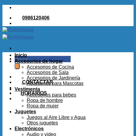
Saltar
al
0986120406
contenido
Inicio
Buscar
Accesorios de hogar
por:
Accesorios de Cocina
Accesorios de Sala
Accesorios de Jardinería
CONTACTAR
Accesorios para Mascotas
Vestimenta
HORARIOS
Accesorios para bebes
Ropa de hombre
Ropa de mujer
Juguetes
Juegos al Aire Libre y Agua
Otros juguetes
Electrónicos
Audio y video