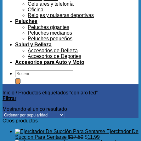
Celulares y telefonía
Oficina
Relojes y pulseras deportivas
Peluches
Peluches gigantes
Peluches medianos
Peluches pequeños
Salud y Belleza
Accesorios de Belleza
Accesorios de Deportes
Accesorios para Auto y Moto
Buscar
por:
Inicio
/
Productos etiquetados “con aro led”
Filtrar
Mostrando el único resultado
Otros productos
Ejercitador De
El
El
Succión Para Sentarse
$
17.50
$
11.99