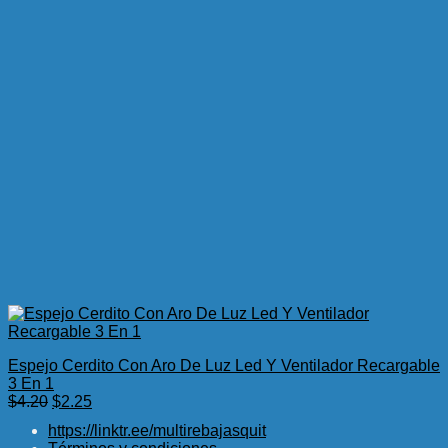
Espejo Cerdito Con Aro De Luz Led Y Ventilador Recargable
3 En 1
El
El
$
4.20
$
2.25
precio
precio
https://linktr.ee/multirebajasquit
original
actual