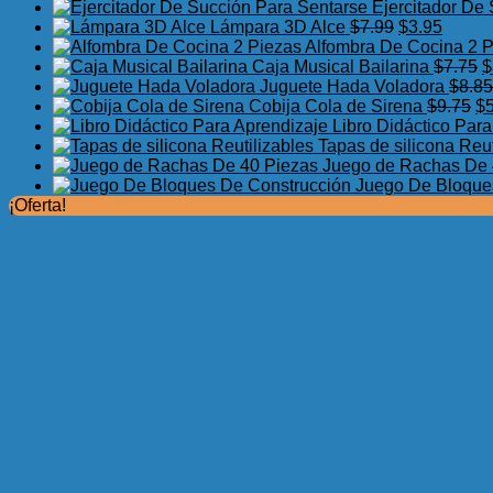
Ejercitador De
El
El
Lámpara 3D Alce
$
7.99
$
3.95
precio
precio
Alfombra De Cocina 2 
original
actual
E
Caja Musical Bailarina
$
7.75
$
era:
es:
p
Juguete Hada Voladora
$
8.85
$7.99.
$3.95.
El
o
Cobija Cola de Sirena
$
9.75
$
pr
e
Libro Didáctico Par
or
$
Tapas de silicona Reut
er
Juego de Rachas De 
$9
Juego De Bloque
¡Oferta!