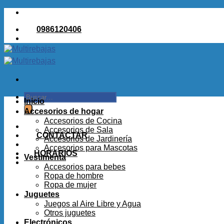
Saltar
al
0986120406
contenido
Buscar
Inicio
por:
Accesorios de hogar
Accesorios de Cocina
Accesorios de Sala
CONTACTAR
Accesorios de Jardinería
Accesorios para Mascotas
HORARIOS
Vestimenta
Accesorios para bebes
Ropa de hombre
Ropa de mujer
Juguetes
Juegos al Aire Libre y Agua
Otros juguetes
Electrónicos