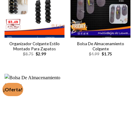
Organizador Colgante Estilo
Bolsa De Almacenamiento
Montado Para Zapatos
Colgante
El
El
El
El
$
8.75
$
2.99
$
4.99
$
1.75
precio
precio
precio
precio
original
actual
original
actual
era:
es:
era:
es:
$8.75.
$2.99.
$4.99.
$1.75.
¡Oferta!