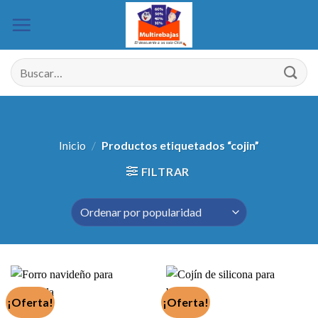
Saltar
al
contenido
Buscar
por:
Inicio
/
Productos etiquetados “cojin”
FILTRAR
¡Oferta!
¡Oferta!