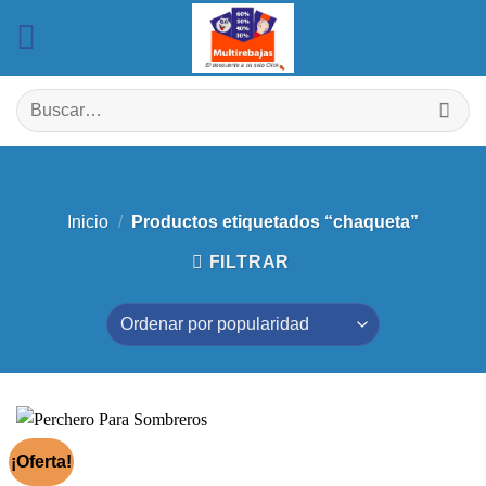
Saltar
al
contenido
Buscar
por:
Inicio
/
Productos etiquetados “chaqueta”
FILTRAR
¡Oferta!