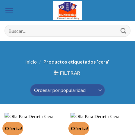
Saltar
al
contenido
Buscar
por:
Inicio
/
Productos etiquetados “cera”
FILTRAR
¡Oferta!
¡Oferta!