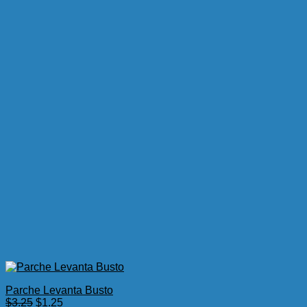
Parche Levanta Busto
El
El
$
3.25
$
1.25