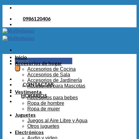
Saltar
al
0986120406
contenido
Inicio
Buscar
Accesorios de hogar
por:
Accesorios de Cocina
Accesorios de Sala
Accesorios de Jardinería
CONTACTAR
Accesorios para Mascotas
Vestimenta
HORARIOS
Accesorios para bebes
Ropa de hombre
Ropa de mujer
Juguetes
Juegos al Aire Libre y Agua
Otros juguetes
Electrónicos
Audio y video