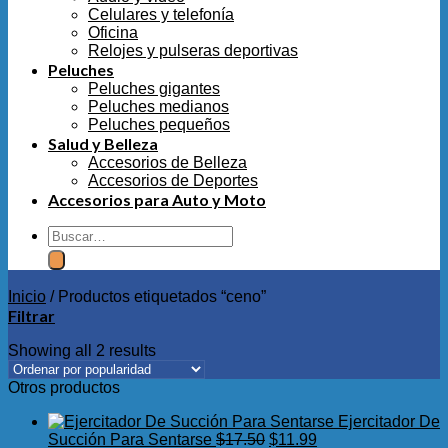
Celulares y telefonía
Oficina
Relojes y pulseras deportivas
Peluches
Peluches gigantes
Peluches medianos
Peluches pequeños
Salud y Belleza
Accesorios de Belleza
Accesorios de Deportes
Accesorios para Auto y Moto
Buscar
por:
Inicio
/
Productos etiquetados “ceno”
Filtrar
Showing all 2 results
Otros productos
Ejercitador De
El
El
Succión Para Sentarse
$
17.50
$
11.99