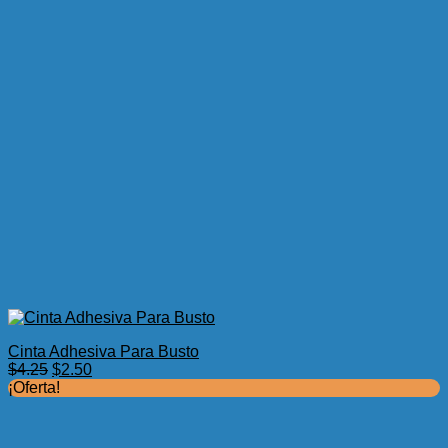
Cinta Adhesiva Para Busto
El
El
$
4.25
$
2.50
precio
precio
¡Oferta!
original
actual
era:
es:
$4.25.
$2.50.