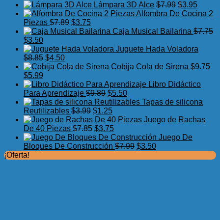
precio
precio
El
El
Lámpara 3D Alce
$
7.99
$
3.95
original
actual
precio
precio
Alfombra De Cocina 2
El
El
era:
es:
original
actual
Piezas
$
7.89
$
3.75
precio
precio
$17.50.
$11.99.
era:
es:
Caja Musical Bailarina
$
7.75
El
El
original
actual
$7.99.
$3.95.
$
3.50
precio
precio
era:
es:
Juguete Hada Voladora
original
actual
El
El
$7.89.
$3.75.
$
8.85
$
4.50
era:
es:
precio
precio
Cobija Cola de Sirena
$
9.75
$7.75.
El
$3.50.
El
original
actual
$
5.99
precio
precio
era:
es:
Libro Didáctico
original
actual
$8.85.
$4.50.
El
El
Para Aprendizaje
$
9.89
$
5.50
era:
es:
precio
precio
Tapas de silicona
$9.75.
$5.99.
El
original
El
actual
Reutilizables
$
3.99
$
1.25
precio
era:
precio
es:
Juego de Rachas
original
El
$9.89.
actual
El
$5.50.
De 40 Piezas
$
7.85
$
3.75
era:
precio
es:
precio
Juego De
$3.99.
original
$1.25.
actual
El
El
Bloques De Construcción
$
7.99
$
3.50
era:
es:
precio
precio
¡Oferta!
$7.85.
$3.75.
original
actual
era:
es:
$7.99.
$3.50.