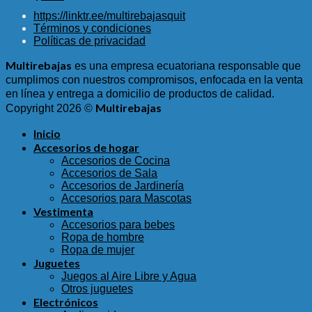
precio
precio
https://linktr.ee/multirebajasquit
original
actual
Términos y condiciones
era:
es:
Políticas de privacidad
$3.25.
$1.25.
Multirebajas
es una empresa ecuatoriana responsable que
cumplimos con nuestros compromisos, enfocada en la venta
en línea y entrega a domicilio de productos de calidad.
Multirebajas
Copyright 2026 ©
Inicio
Accesorios de hogar
Accesorios de Cocina
Accesorios de Sala
Accesorios de Jardinería
Accesorios para Mascotas
Vestimenta
Accesorios para bebes
Ropa de hombre
Ropa de mujer
Juguetes
Juegos al Aire Libre y Agua
Otros juguetes
Electrónicos