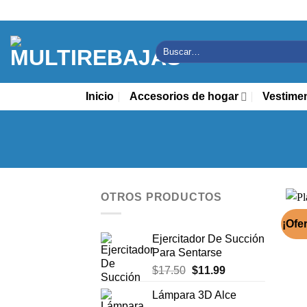
Saltar
al
contenido
Buscar
por:
Inicio
Accesorios de hogar
Vestime
OTROS PRODUCTOS
¡Ofer
Ejercitador De Succión
Para Sentarse
El
El
$
17.50
$
11.99
precio
precio
Lámpara 3D Alce
original
actual