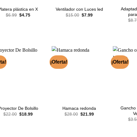
Adaptad
Platera plástica en X
Ventilador con Luces led
para
El
El
El
El
$
6.99
$
4.75
$
15.00
$
7.99
precio
precio
precio
precio
$
8.7
original
actual
original
actual
era:
es:
era:
es:
$6.99.
$4.75.
$15.00.
$7.99.
ta!
¡Oferta!
¡Oferta!
Gancho 
royector De Bolsillo
Hamaca redonda
V
El
El
El
El
$
22.00
$
18.99
$
28.00
$
21.99
precio
precio
precio
precio
$
3.5
original
actual
original
actual
era:
es:
era:
es:
$22.00.
$18.99.
$28.00.
$21.99.