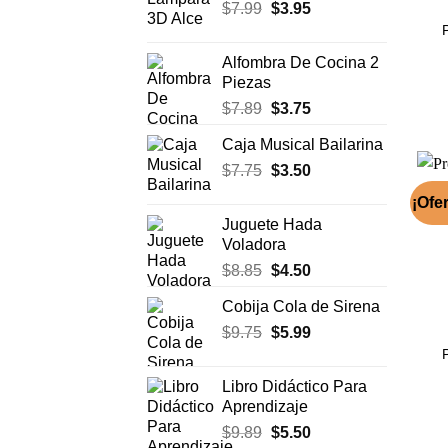
El
El
$
7.99
$
era:
3.95
es:
precio
precio
$17.50.
$11.99.
original
actual
Alfombra De Cocina 2
era:
es:
Piezas
$7.99.
$3.95.
El
El
$
7.89
$
3.75
precio
precio
Caja Musical Bailarina
original
actual
El
El
$
7.75
era:
$
3.50
es:
precio
precio
$7.89.
$3.75.
¡Ofer
original
actual
Juguete Hada
era:
es:
Voladora
$7.75.
$3.50.
El
El
$
8.85
$
4.50
precio
precio
Cobija Cola de Sirena
original
actual
El
El
$
9.75
era:
$
5.99
es:
precio
precio
$8.85.
$4.50.
P
original
actual
Libro Didáctico Para
era:
es:
Aprendizaje
$9.75.
$5.99.
El
El
$
9.89
$
5.50