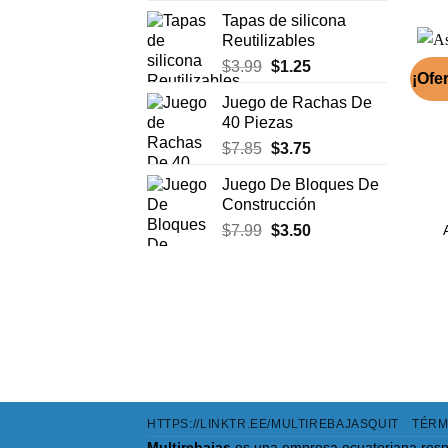
precio
precio
Tapas de silicona
original
actual
Reutilizables
era:
es:
El
El
$
3.99
$
1.25
$9.89.
$5.50.
¡Ofer
precio
precio
Juego de Rachas De
original
actual
40 Piezas
era:
es:
El
El
$
7.85
$
3.75
$3.99.
$1.25.
precio
precio
Juego De Bloques De
original
actual
Construcción
era:
es:
El
El
$
7.99
$
3.50
$7.85.
$3.75.
precio
precio
original
actual
era:
es:
$7.99.
$3.50.
HTTPS://LINKTR.EE/MULTIREBAJASQUIT
TÉRM
Multirebajas
es una empresa ecuatoriana resp