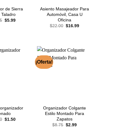
or de Sierra
Asiento Masajeador Para
 Taladro
Automóvil, Casa U
El
El
Oficina
5
$
5.99
precio
precio
El
El
$
22.00
$
16.99
original
actual
precio
precio
era:
es:
original
actual
$8.75.
$5.99.
era:
es:
$22.00.
$16.99.
¡Oferta!
organizador
Organizador Colgante
enado
Estilo Montado Para
El
El
Zapatos
0
$
1.50
precio
precio
El
El
$
8.75
$
2.99
original
actual
precio
precio
era:
es:
original
actual
$3.50.
$1.50.