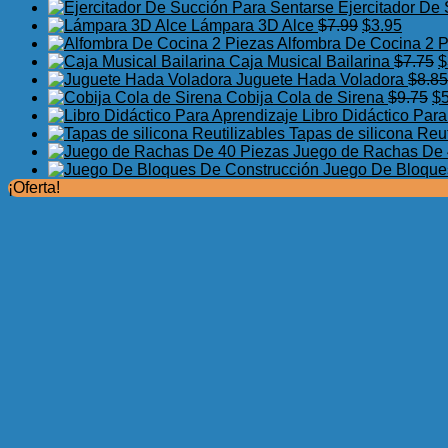
Ejercitador De
El
El
Lámpara 3D Alce
$
7.99
$
3.95
precio
precio
Alfombra De Cocina 2 
original
actual
E
Caja Musical Bailarina
$
7.75
$
era:
es:
p
Juguete Hada Voladora
$
8.85
$7.99.
$3.95.
El
o
Cobija Cola de Sirena
$
9.75
$
pr
e
Libro Didáctico Par
or
$
Tapas de silicona Reut
er
Juego de Rachas De 
$9
Juego De Bloque
¡Oferta!