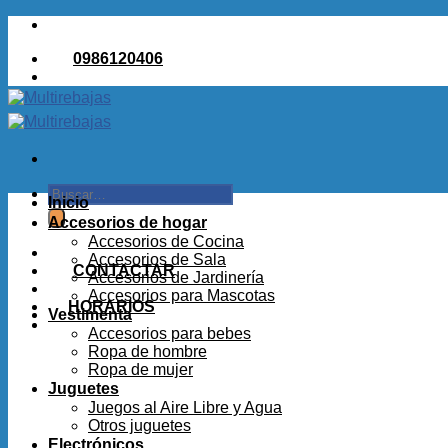
Saltar
al
0986120406
contenido
Buscar
Inicio
por:
Accesorios de hogar
Accesorios de Cocina
Accesorios de Sala
CONTACTAR
Accesorios de Jardinería
Accesorios para Mascotas
HORARIOS
Vestimenta
Accesorios para bebes
Ropa de hombre
Ropa de mujer
Juguetes
Juegos al Aire Libre y Agua
Otros juguetes
Electrónicos