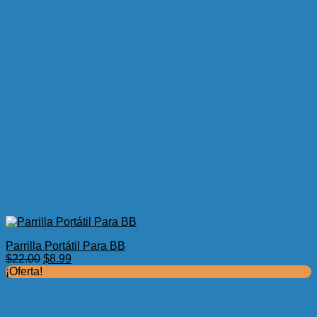
Parrilla Portátil Para BB
El
El
$
22.00
$
8.99
precio
precio
¡Oferta!
original
actual
era:
es:
$22.00.
$8.99.