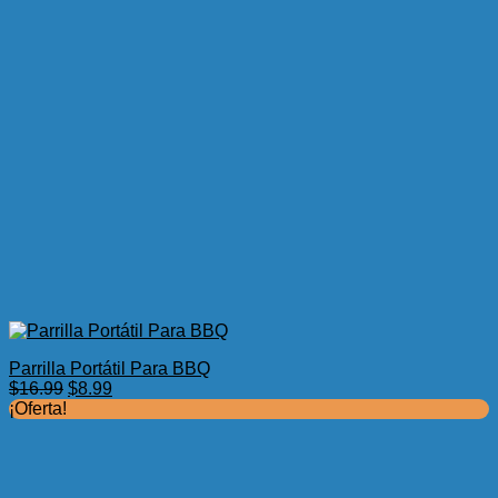
Parrilla Portátil Para BBQ
El
El
$
16.99
$
8.99
precio
precio
¡Oferta!
original
actual
era:
es:
$16.99.
$8.99.