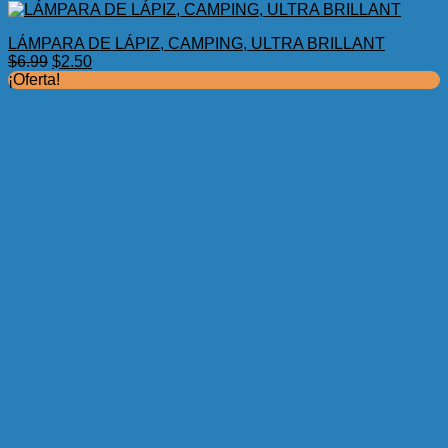
LÁMPARA DE LÁPIZ, CAMPING, ULTRA BRILLANT
El
El
$
6.99
$
2.50
precio
precio
¡Oferta!
original
actual
era:
es:
$6.99.
$2.50.