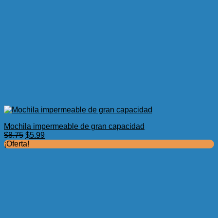
Mochila impermeable de gran capacidad
El
El
$
8.75
$
5.99
precio
precio
¡Oferta!
original
actual
era:
es:
$8.75.
$5.99.