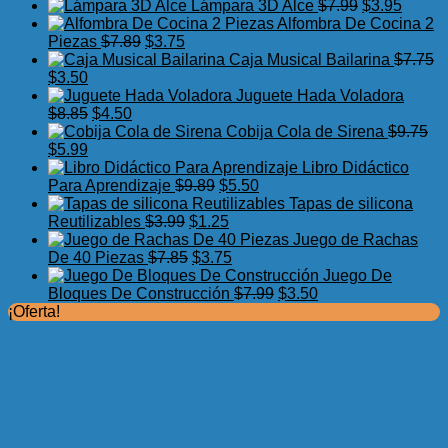
precio
precio
El
El
Lámpara 3D Alce
$
7.99
$
3.95
original
actual
precio
precio
Alfombra De Cocina 2
El
El
era:
es:
original
actual
Piezas
$
7.89
$
3.75
precio
precio
$17.50.
$11.99.
era:
es:
Caja Musical Bailarina
$
7.75
El
El
original
actual
$7.99.
$3.95.
$
3.50
precio
precio
era:
es:
Juguete Hada Voladora
original
actual
El
El
$7.89.
$3.75.
$
8.85
$
4.50
era:
es:
precio
precio
Cobija Cola de Sirena
$
9.75
$7.75.
El
$3.50.
El
original
actual
$
5.99
precio
precio
era:
es:
Libro Didáctico
original
actual
$8.85.
$4.50.
El
El
Para Aprendizaje
$
9.89
$
5.50
era:
es:
precio
precio
Tapas de silicona
$9.75.
$5.99.
El
original
El
actual
Reutilizables
$
3.99
$
1.25
precio
era:
precio
es:
Juego de Rachas
original
El
$9.89.
actual
El
$5.50.
De 40 Piezas
$
7.85
$
3.75
era:
precio
es:
precio
Juego De
$3.99.
original
$1.25.
actual
El
El
Bloques De Construcción
$
7.99
$
3.50
era:
es:
precio
precio
¡Oferta!
$7.85.
$3.75.
original
actual
era:
es:
$7.99.
$3.50.