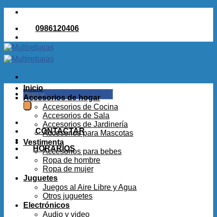
Saltar
al
0986120406
contenido
Inicio
Buscar
Accesorios de hogar
por:
Accesorios de Cocina
Accesorios de Sala
Accesorios de Jardinería
CONTACTAR
Accesorios para Mascotas
Vestimenta
HORARIOS
Accesorios para bebes
Ropa de hombre
Ropa de mujer
Juguetes
Juegos al Aire Libre y Agua
Otros juguetes
Electrónicos
Audio y video