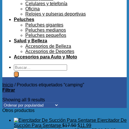
Celulares y telefonía
Oficina
Relojes y pulseras deportivas
Peluches
Peluches gigantes
Peluches medianos
Peluches pequeños
Salud y Belleza
Accesorios de Belleza
Accesorios de Deportes
Accesorios para Auto y Moto
Buscar
por:
Inicio
/
Productos etiquetados “camping”
Filtrar
Showing all 9 results
Otros productos
Ejercitador De
El
El
Succión Para Sentarse
$
17.50
$
11.99