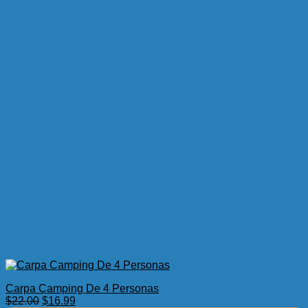
Carpa Camping De 4 Personas
El
El
$
22.00
$
16.99