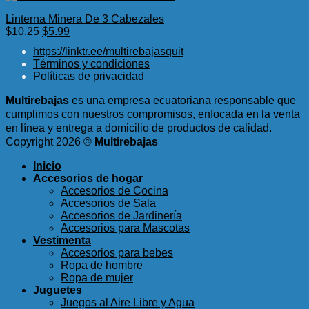
Linterna Minera De 3 Cabezales
El
El
$
10.25
$
5.99
precio
precio
https://linktr.ee/multirebajasquit
original
actual
Términos y condiciones
era:
es:
Políticas de privacidad
$10.25.
$5.99.
Multirebajas
es una empresa ecuatoriana responsable que
cumplimos con nuestros compromisos, enfocada en la venta
en línea y entrega a domicilio de productos de calidad.
Copyright 2026 ©
Multirebajas
Inicio
Accesorios de hogar
Accesorios de Cocina
Accesorios de Sala
Accesorios de Jardinería
Accesorios para Mascotas
Vestimenta
Accesorios para bebes
Ropa de hombre
Ropa de mujer
Juguetes
Juegos al Aire Libre y Agua