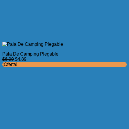
Pala De Camping Plegable
El
El
$
6.99
$
4.89
precio
precio
¡Oferta!
original
actual
era:
es:
$6.99.
$4.89.