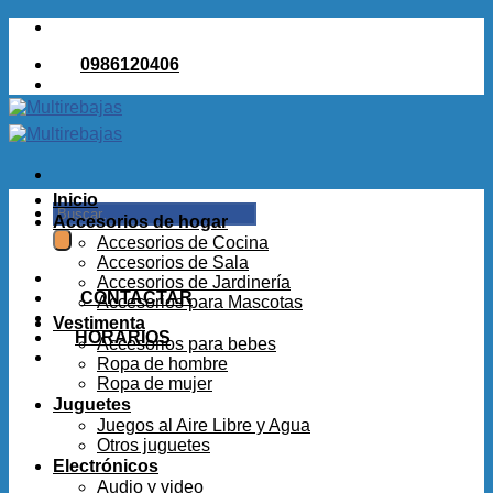
Saltar
al
0986120406
contenido
Inicio
Buscar
Accesorios de hogar
por:
Accesorios de Cocina
Accesorios de Sala
Accesorios de Jardinería
CONTACTAR
Accesorios para Mascotas
Vestimenta
HORARIOS
Accesorios para bebes
Ropa de hombre
Ropa de mujer
Juguetes
Juegos al Aire Libre y Agua
Otros juguetes
Electrónicos
Audio y video