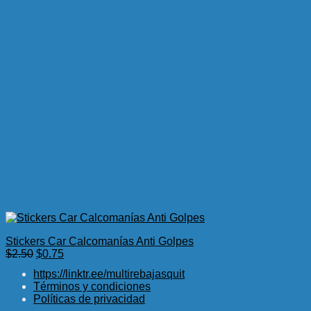
Stickers Car Calcomanías Anti Golpes
El
El
$
2.50
$
0.75
precio
precio
https://linktr.ee/multirebajasquit
original
actual
Términos y condiciones
era:
es:
Políticas de privacidad
$2.50.
$0.75.