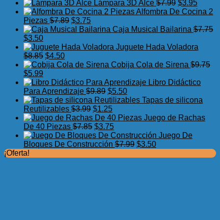
precio
precio
El
El
Lámpara 3D Alce
$
7.99
$
3.95
original
actual
precio
precio
Alfombra De Cocina 2
El
El
era:
es:
original
actual
Piezas
$
7.89
$
3.75
precio
precio
$17.50.
$11.99.
era:
es:
Caja Musical Bailarina
$
7.75
El
El
original
actual
$7.99.
$3.95.
$
3.50
precio
precio
era:
es:
Juguete Hada Voladora
original
actual
El
El
$7.89.
$3.75.
$
8.85
$
4.50
era:
es:
precio
precio
Cobija Cola de Sirena
$
9.75
$7.75.
El
$3.50.
El
original
actual
$
5.99
precio
precio
era:
es:
Libro Didáctico
original
actual
$8.85.
$4.50.
El
El
Para Aprendizaje
$
9.89
$
5.50
era:
es:
precio
precio
Tapas de silicona
$9.75.
$5.99.
El
original
El
actual
Reutilizables
$
3.99
$
1.25
precio
era:
precio
es:
Juego de Rachas
original
El
$9.89.
actual
El
$5.50.
De 40 Piezas
$
7.85
$
3.75
era:
precio
es:
precio
Juego De
$3.99.
original
$1.25.
actual
El
El
Bloques De Construcción
$
7.99
$
3.50
era:
es:
precio
precio
¡Oferta!
$7.85.
$3.75.
original
actual
era:
es:
$7.99.
$3.50.