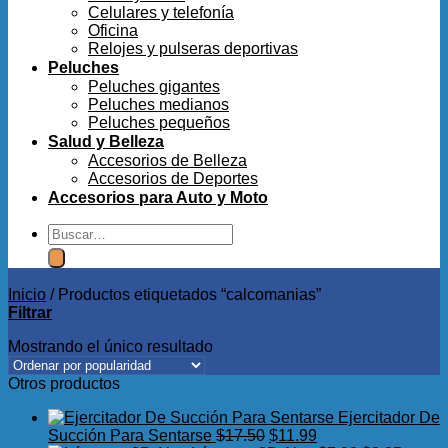
Celulares y telefonía
Oficina
Relojes y pulseras deportivas
Peluches
Peluches gigantes
Peluches medianos
Peluches pequeños
Salud y Belleza
Accesorios de Belleza
Accesorios de Deportes
Accesorios para Auto y Moto
Buscar
por:
Inicio
/
Productos etiquetados “calcomanias”
Filtrar
Mostrando el único resultado
Otros productos
Ejercitador De
El
El
Succión Para Sentarse
$
17.50
$
11.99