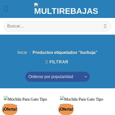
Saltar
al
contenido
Buscar
por:
Inicio
/
Productos etiquetados “burbuja”
FILTRAR
¡Oferta!
¡Oferta!