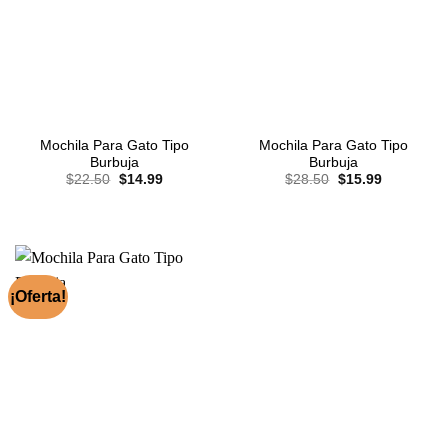
Mochila Para Gato Tipo
Mochila Para Gato Tipo
Burbuja
Burbuja
El
El
El
El
$
22.50
$
14.99
$
28.50
$
15.99
precio
precio
precio
precio
original
actual
original
actual
era:
es:
era:
es:
$22.50.
$14.99.
$28.50.
$15.99.
¡Oferta!