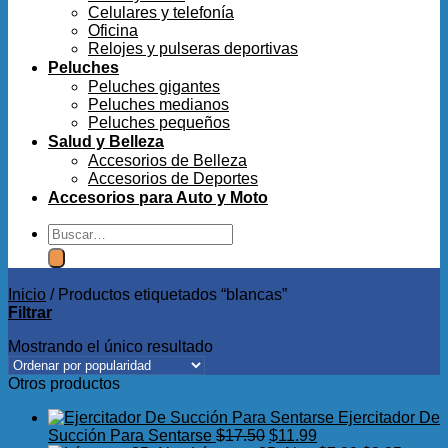
Celulares y telefonía
Oficina
Relojes y pulseras deportivas
Peluches
Peluches gigantes
Peluches medianos
Peluches pequeños
Salud y Belleza
Accesorios de Belleza
Accesorios de Deportes
Accesorios para Auto y Moto
Buscar
por:
Inicio
/
Productos etiquetados “blancas”
Filtrar
Mostrando el único resultado
Otros productos
Ejercitador De
El
El
Succión Para Sentarse
$
17.50
$
11.99