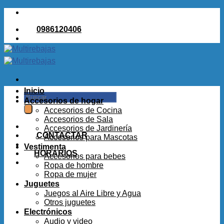
Saltar
al
0986120406
contenido
Inicio
Buscar
Accesorios de hogar
por:
Accesorios de Cocina
Accesorios de Sala
Accesorios de Jardinería
CONTACTAR
Accesorios para Mascotas
Vestimenta
HORARIOS
Accesorios para bebes
Ropa de hombre
Ropa de mujer
Juguetes
Juegos al Aire Libre y Agua
Otros juguetes
Electrónicos
Audio y video