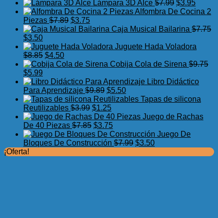
precio
precio
El
El
Lámpara 3D Alce
$
7.99
$
3.95
original
actual
precio
precio
Alfombra De Cocina 2
El
El
era:
es:
original
actual
Piezas
$
7.89
$
3.75
precio
precio
$17.50.
$11.99.
era:
es:
Caja Musical Bailarina
$
7.75
El
El
original
actual
$7.99.
$3.95.
$
3.50
precio
precio
era:
es:
Juguete Hada Voladora
original
actual
El
El
$7.89.
$3.75.
$
8.85
$
4.50
era:
es:
precio
precio
Cobija Cola de Sirena
$
9.75
$7.75.
El
$3.50.
El
original
actual
$
5.99
precio
precio
era:
es:
Libro Didáctico
original
actual
$8.85.
$4.50.
El
El
Para Aprendizaje
$
9.89
$
5.50
era:
es:
precio
precio
Tapas de silicona
$9.75.
$5.99.
El
original
El
actual
Reutilizables
$
3.99
$
1.25
precio
era:
precio
es:
Juego de Rachas
original
El
$9.89.
actual
El
$5.50.
De 40 Piezas
$
7.85
$
3.75
era:
precio
es:
precio
Juego De
$3.99.
original
$1.25.
actual
El
El
Bloques De Construcción
$
7.99
$
3.50
era:
es:
precio
precio
¡Oferta!
$7.85.
$3.75.
original
actual
era:
es:
$7.99.
$3.50.