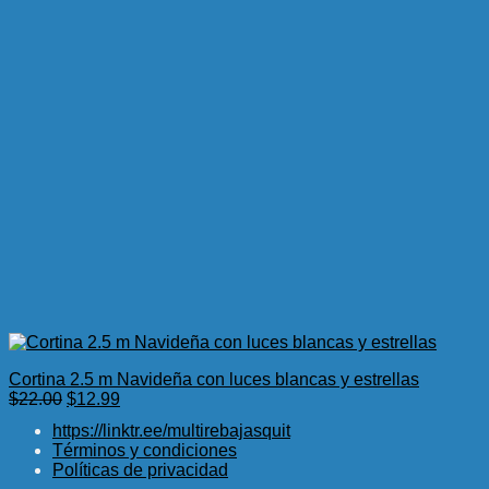
Cortina 2.5 m Navideña con luces blancas y estrellas
El
El
$
22.00
$
12.99
precio
precio
https://linktr.ee/multirebajasquit
original
actual
Términos y condiciones
era:
es:
Políticas de privacidad
$22.00.
$12.99.