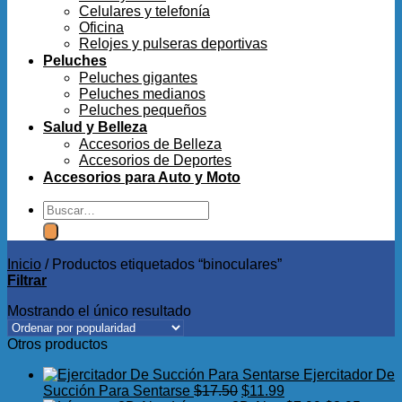
Celulares y telefonía
Oficina
Relojes y pulseras deportivas
Peluches
Peluches gigantes
Peluches medianos
Peluches pequeños
Salud y Belleza
Accesorios de Belleza
Accesorios de Deportes
Accesorios para Auto y Moto
Buscar
por:
Inicio
/
Productos etiquetados “binoculares”
Filtrar
Mostrando el único resultado
Otros productos
Ejercitador De
El
El
Succión Para Sentarse
$
17.50
$
11.99