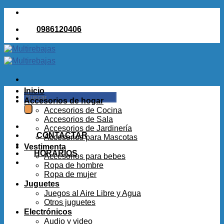
Saltar
al
0986120406
contenido
Inicio
Buscar
Accesorios de hogar
por:
Accesorios de Cocina
Accesorios de Sala
Accesorios de Jardinería
CONTACTAR
Accesorios para Mascotas
Vestimenta
HORARIOS
Accesorios para bebes
Ropa de hombre
Ropa de mujer
Juguetes
Juegos al Aire Libre y Agua
Otros juguetes
Electrónicos
Audio y video