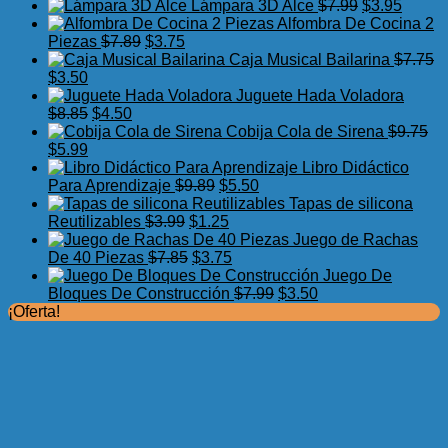
precio
precio
El
El
Lámpara 3D Alce
$
7.99
$
3.95
original
actual
precio
precio
Alfombra De Cocina 2
El
El
era:
es:
original
actual
Piezas
$
7.89
$
3.75
precio
precio
$17.50.
$11.99.
era:
es:
Caja Musical Bailarina
$
7.75
El
El
original
actual
$7.99.
$3.95.
$
3.50
precio
precio
era:
es:
Juguete Hada Voladora
original
actual
El
El
$7.89.
$3.75.
$
8.85
$
4.50
era:
es:
precio
precio
Cobija Cola de Sirena
$
9.75
$7.75.
El
$3.50.
El
original
actual
$
5.99
precio
precio
era:
es:
Libro Didáctico
original
actual
$8.85.
$4.50.
El
El
Para Aprendizaje
$
9.89
$
5.50
era:
es:
precio
precio
Tapas de silicona
$9.75.
$5.99.
El
original
El
actual
Reutilizables
$
3.99
$
1.25
precio
era:
precio
es:
Juego de Rachas
original
El
$9.89.
actual
El
$5.50.
De 40 Piezas
$
7.85
$
3.75
era:
precio
es:
precio
Juego De
$3.99.
original
$1.25.
actual
El
El
Bloques De Construcción
$
7.99
$
3.50
era:
es:
precio
precio
¡Oferta!
$7.85.
$3.75.
original
actual
era:
es:
$7.99.
$3.50.