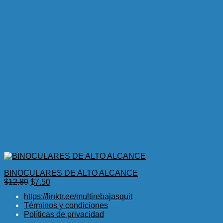
BINOCULARES DE ALTO ALCANCE
El
El
$
12.89
$
7.50
precio
precio
https://linktr.ee/multirebajasquit
original
actual
Términos y condiciones
era:
es:
Políticas de privacidad
$12.89.
$7.50.