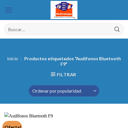
Saltar
al
contenido
Buscar
por:
Inicio
/
Productos etiquetados “Audífonos Bluetooth
F9”
FILTRAR
¡Oferta!