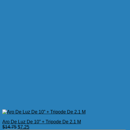
Aro De Luz De 10” + Tripode De 2.1 M
El
El
$
14.75
$
7.25