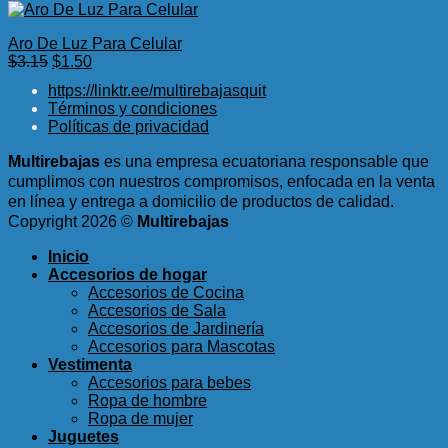
Aro De Luz Para Celular
El
El
$
3.15
$
1.50
precio
precio
https://linktr.ee/multirebajasquit
original
actual
Términos y condiciones
era:
es:
Políticas de privacidad
$3.15.
$1.50.
Multirebajas
es una empresa ecuatoriana responsable que
cumplimos con nuestros compromisos, enfocada en la venta
en línea y entrega a domicilio de productos de calidad.
Copyright 2026 ©
Multirebajas
Inicio
Accesorios de hogar
Accesorios de Cocina
Accesorios de Sala
Accesorios de Jardinería
Accesorios para Mascotas
Vestimenta
Accesorios para bebes
Ropa de hombre
Ropa de mujer
Juguetes