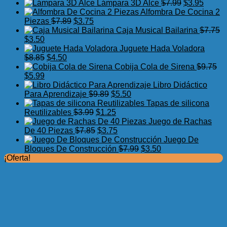
precio
precio
El
El
Lámpara 3D Alce
$
7.99
$
3.95
original
actual
precio
precio
Alfombra De Cocina 2
El
El
era:
es:
original
actual
Piezas
$
7.89
$
3.75
precio
precio
$17.50.
$11.99.
era:
es:
Caja Musical Bailarina
$
7.75
El
El
original
actual
$7.99.
$3.95.
$
3.50
precio
precio
era:
es:
Juguete Hada Voladora
original
actual
El
El
$7.89.
$3.75.
$
8.85
$
4.50
era:
es:
precio
precio
Cobija Cola de Sirena
$
9.75
$7.75.
El
$3.50.
El
original
actual
$
5.99
precio
precio
era:
es:
Libro Didáctico
original
actual
$8.85.
$4.50.
El
El
Para Aprendizaje
$
9.89
$
5.50
era:
es:
precio
precio
Tapas de silicona
$9.75.
$5.99.
El
original
El
actual
Reutilizables
$
3.99
$
1.25
precio
era:
precio
es:
Juego de Rachas
original
El
$9.89.
actual
El
$5.50.
De 40 Piezas
$
7.85
$
3.75
era:
precio
es:
precio
Juego De
$3.99.
original
$1.25.
actual
El
El
Bloques De Construcción
$
7.99
$
3.50
era:
es:
precio
precio
¡Oferta!
$7.85.
$3.75.
original
actual
era:
es:
$7.99.
$3.50.