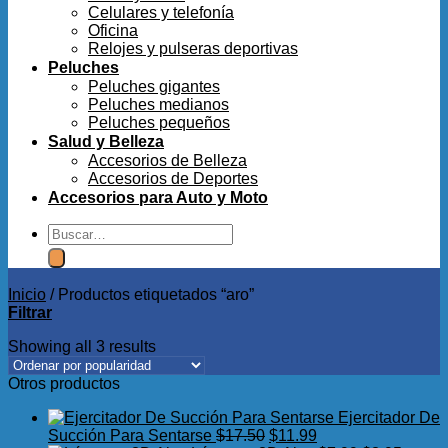
Celulares y telefonía
Oficina
Relojes y pulseras deportivas
Peluches
Peluches gigantes
Peluches medianos
Peluches pequeños
Salud y Belleza
Accesorios de Belleza
Accesorios de Deportes
Accesorios para Auto y Moto
Buscar
por:
Inicio
/
Productos etiquetados “aro”
Filtrar
Showing all 3 results
Otros productos
Ejercitador De
El
El
Succión Para Sentarse
$
17.50
$
11.99