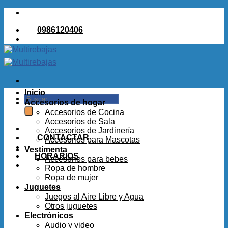
Saltar
al
0986120406
contenido
Inicio
Buscar
Accesorios de hogar
por:
Accesorios de Cocina
Accesorios de Sala
Accesorios de Jardinería
CONTACTAR
Accesorios para Mascotas
Vestimenta
HORARIOS
Accesorios para bebes
Ropa de hombre
Ropa de mujer
Juguetes
Juegos al Aire Libre y Agua
Otros juguetes
Electrónicos
Audio y video