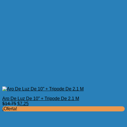
Aro De Luz De 10” + Tripode De 2.1 M
El
El
$
14.75
$
7.25
precio
precio
¡Oferta!
original
actual
era:
es:
$14.75.
$7.25.