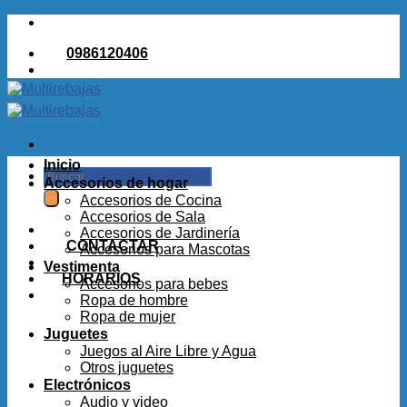
Saltar
al
0986120406
contenido
Inicio
Buscar
Accesorios de hogar
por:
Accesorios de Cocina
Accesorios de Sala
Accesorios de Jardinería
CONTACTAR
Accesorios para Mascotas
Vestimenta
HORARIOS
Accesorios para bebes
Ropa de hombre
Ropa de mujer
Juguetes
Juegos al Aire Libre y Agua
Otros juguetes
Electrónicos
Audio y video