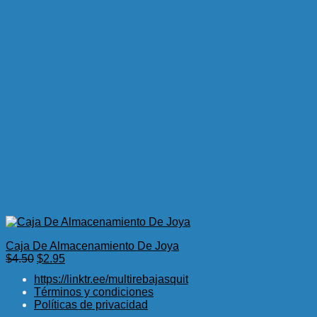
Caja De Almacenamiento De Joya
El
El
$
4.50
$
2.95
precio
precio
https://linktr.ee/multirebajasquit
original
actual
Términos y condiciones
era:
es:
Políticas de privacidad
$4.50.
$2.95.