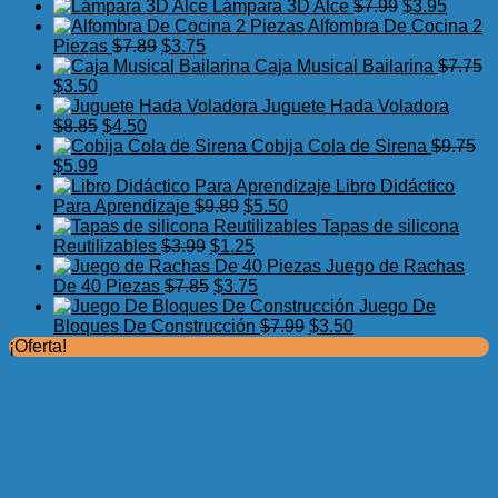
precio
precio
El
El
Lámpara 3D Alce
$
7.99
$
3.95
original
actual
precio
precio
Alfombra De Cocina 2
El
El
era:
es:
original
actual
Piezas
$
7.89
$
3.75
precio
precio
$17.50.
$11.99.
era:
es:
Caja Musical Bailarina
$
7.75
El
El
original
actual
$7.99.
$3.95.
$
3.50
precio
precio
era:
es:
Juguete Hada Voladora
original
actual
El
El
$7.89.
$3.75.
$
8.85
$
4.50
era:
es:
precio
precio
Cobija Cola de Sirena
$
9.75
$7.75.
El
$3.50.
El
original
actual
$
5.99
precio
precio
era:
es:
Libro Didáctico
original
actual
$8.85.
$4.50.
El
El
Para Aprendizaje
$
9.89
$
5.50
era:
es:
precio
precio
Tapas de silicona
$9.75.
$5.99.
El
original
El
actual
Reutilizables
$
3.99
$
1.25
precio
era:
precio
es:
Juego de Rachas
original
El
$9.89.
actual
El
$5.50.
De 40 Piezas
$
7.85
$
3.75
era:
precio
es:
precio
Juego De
$3.99.
original
$1.25.
actual
El
El
Bloques De Construcción
$
7.99
$
3.50
era:
es:
precio
precio
¡Oferta!
$7.85.
$3.75.
original
actual
era:
es:
$7.99.
$3.50.