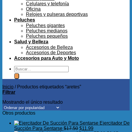
Celulares y telefonía
Oficina
Relojes y pulseras deportivas
Peluches
Peluches gigantes
Peluches medianos
Peluches pequeños
Salud y Belleza
Accesorios de Belleza
Accesorios de Deportes
Accesorios para Auto y Moto
Buscar
por:
Inicio
/
Productos etiquetados “aretes”
Filtrar
Mostrando el único resultado
Otros productos
Ejercitador De
El
El
Succión Para Sentarse
$
17.50
$
11.99