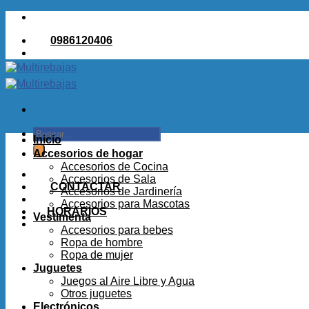
Saltar
al
0986120406
contenido
Buscar
Inicio
por:
Accesorios de hogar
Accesorios de Cocina
Accesorios de Sala
CONTACTAR
Accesorios de Jardinería
Accesorios para Mascotas
HORARIOS
Vestimenta
Accesorios para bebes
Ropa de hombre
Ropa de mujer
Juguetes
Juegos al Aire Libre y Agua
Otros juguetes
Electrónicos