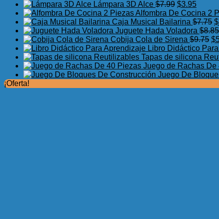
El
El
Lámpara 3D Alce
$
7.99
$
3.95
precio
precio
Alfombra De Cocina 2 
original
actual
E
Caja Musical Bailarina
$
7.75
$
era:
es:
p
Juguete Hada Voladora
$
8.85
$7.99.
$3.95.
El
o
Cobija Cola de Sirena
$
9.75
$
pr
e
Libro Didáctico Par
or
$
Tapas de silicona Reut
er
Juego de Rachas De 
$9
Juego De Bloque
¡Oferta!