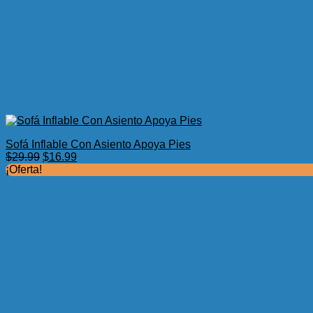
Sofá Inflable Con Asiento Apoya Pies
El
El
$
29.99
$
16.99
precio
precio
¡Oferta!
original
actual
era:
es:
$29.99.
$16.99.