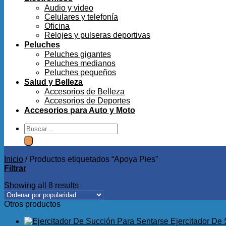
Audio y video
Celulares y telefonía
Oficina
Relojes y pulseras deportivas
Peluches
Peluches gigantes
Peluches medianos
Peluches pequeños
Salud y Belleza
Accesorios de Belleza
Accesorios de Deportes
Accesorios para Auto y Moto
Buscar
por:
Inicio
/
Productos etiquetados “Apoya Pies”
Filtrar
Showing all 8 results
Otros productos
Ejercitador De