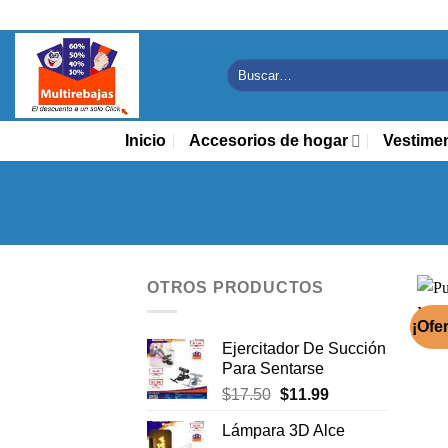
Saltar
al
contenido
Buscar
por:
Inicio
Accesorios de hogar
Vestime
OTROS PRODUCTOS
¡Ofer
Ejercitador De Succión
Para Sentarse
El
El
$
17.50
$
11.99
precio
precio
Lámpara 3D Alce
original
actual