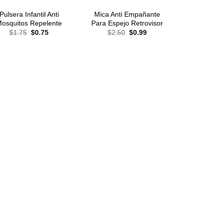
Pulsera Infantil Anti
Mica Anti Empañante
osquitos Repelente
Para Espejo Retrovisor
El
El
El
El
$
1.75
$
0.75
$
2.50
$
0.99
precio
precio
precio
precio
original
actual
original
actual
era:
es:
era:
es:
$1.75.
$0.75.
$2.50.
$0.99.