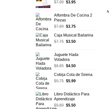
El
El
$
7.99
$
era:
3.95
es:
precio
precio
$17.50.
$11.99.
M
original
actual
Alfombra De Cocina 2
era:
es:
Piezas
$7.99.
$3.95.
El
El
$
7.89
$
3.75
precio
precio
Caja Musical Bailarina
original
actual
El
El
$
7.75
era:
$
3.50
es:
precio
precio
$7.89.
$3.75.
original
actual
Juguete Hada
era:
es:
Voladora
$7.75.
$3.50.
El
El
$
8.85
$
4.50
precio
precio
Cobija Cola de Sirena
original
actual
El
El
$
9.75
era:
$
5.99
es:
precio
precio
$8.85.
$4.50.
original
actual
Libro Didáctico Para
era:
es:
Aprendizaje
$9.75.
$5.99.
El
El
$
9.89
$
5.50