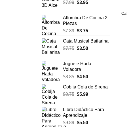
El
El
$
7.99
$
era:
3.95
es:
precio
precio
$17.50.
$11.99.
Ca
original
actual
Alfombra De Cocina 2
era:
es:
Piezas
$7.99.
$3.95.
El
El
$
7.89
$
3.75
precio
precio
Caja Musical Bailarina
original
actual
El
El
$
7.75
era:
$
3.50
es:
precio
precio
$7.89.
$3.75.
original
actual
Juguete Hada
era:
es:
Voladora
$7.75.
$3.50.
El
El
$
8.85
$
4.50
precio
precio
Cobija Cola de Sirena
original
actual
El
El
$
9.75
era:
$
5.99
es:
precio
precio
$8.85.
$4.50.
original
actual
Libro Didáctico Para
era:
es:
Aprendizaje
$9.75.
$5.99.
El
El
$
9.89
$
5.50