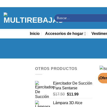
Saltar
al
contenido
Buscar
por:
Inicio
Accesorios de hogar
Vestime
OTROS PRODUCTOS
¡Ofer
Ejercitador De Succión
Para Sentarse
El
El
$
17.50
$
11.99
precio
precio
Lámpara 3D Alce
original
actual