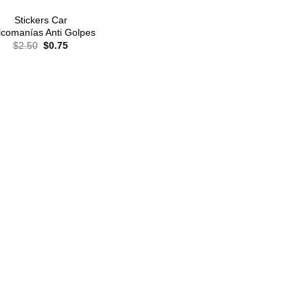
Stickers Car
lcomanías Anti Golpes
El
El
$
2.50
$
0.75
precio
precio
original
actual
era:
es:
$2.50.
$0.75.