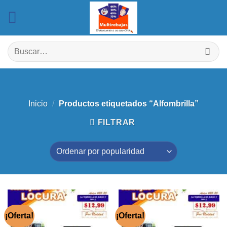
Saltar
al
contenido
Buscar
por:
Inicio
/
Productos etiquetados “Alfombrilla”
FILTRAR
¡Oferta!
¡Oferta!