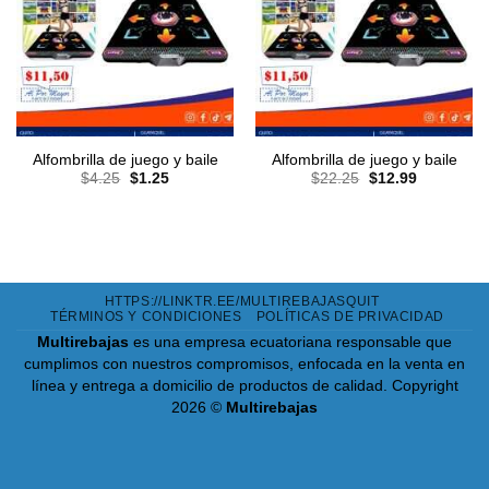
Alfombrilla de juego y baile
Alfombrilla de juego y baile
El
El
El
El
$
4.25
$
1.25
$
22.25
$
12.99
precio
precio
precio
precio
original
actual
original
actual
era:
es:
era:
es:
$4.25.
$1.25.
$22.25.
$12.99.
HTTPS://LINKTR.EE/MULTIREBAJASQUIT
TÉRMINOS Y CONDICIONES
POLÍTICAS DE PRIVACIDAD
Multirebajas
es una empresa ecuatoriana responsable que
cumplimos con nuestros compromisos, enfocada en la venta en
línea y entrega a domicilio de productos de calidad.
Copyright
2026 ©
Multirebajas