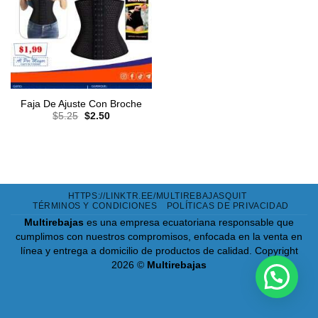
Faja De Ajuste Con Broche
El
El
$
5.25
$
2.50
precio
precio
original
actual
era:
es:
$5.25.
$2.50.
HTTPS://LINKTR.EE/MULTIREBAJASQUIT
TÉRMINOS Y CONDICIONES
POLÍTICAS DE PRIVACIDAD
Multirebajas
es una empresa ecuatoriana responsable que
cumplimos con nuestros compromisos, enfocada en la venta en
línea y entrega a domicilio de productos de calidad.
Copyright
2026 ©
Multirebajas