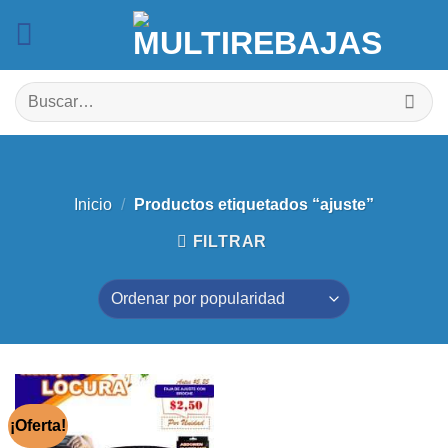
Saltar
al
contenido
Buscar
por:
Inicio
/
Productos etiquetados “ajuste”
FILTRAR
¡Oferta!