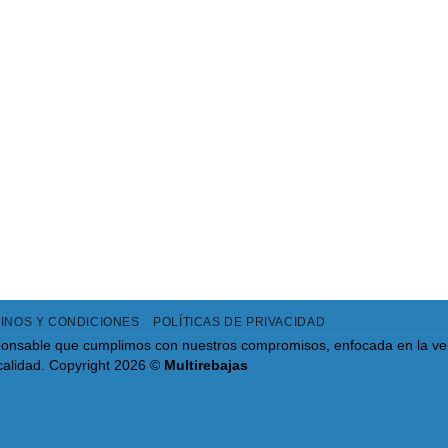
INOS Y CONDICIONES
POLÍTICAS DE PRIVACIDAD
onsable que cumplimos con nuestros compromisos, enfocada en la ve
calidad.
Copyright 2026 ©
Multirebajas
osotros...acero