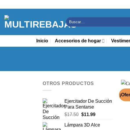
Saltar
al
contenido
Buscar
por:
Inicio
Accesorios de hogar
Vestime
OTROS PRODUCTOS
¡Ofer
Ejercitador De Succión
Para Sentarse
El
El
$
17.50
$
11.99
precio
precio
Lámpara 3D Alce
original
actual