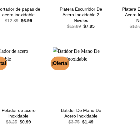
ortador de papas de
Platera Escurridor De
Platera 
acero inoxidable
Acero Inoxidable 2
Acero I
El
El
Niveles
N
$
12.89
$
6.99
precio
precio
El
El
$
12.89
$
7.95
$
12.
original
actual
precio
precio
era:
es:
original
actual
$12.89.
$6.99.
era:
es:
$12.89.
$7.95.
ta!
¡Oferta!
Pelador de acero
Batidor De Mano De
inoxidable
Acero Inoxidable
El
El
El
El
$
3.25
$
0.99
$
3.75
$
1.49
precio
precio
precio
precio
original
actual
original
actual
era:
es:
era:
es:
$3.25.
$0.99.
$3.75.
$1.49.