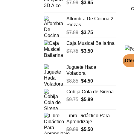
El
El
$
7.99
$
era:
3.95
es:
precio
precio
C
$17.50.
$11.99.
original
actual
Alfombra De Cocina 2
era:
es:
Piezas
$7.99.
$3.95.
El
El
$
7.89
$
3.75
precio
precio
Caja Musical Bailarina
original
actual
El
El
$
7.75
era:
$
3.50
es:
precio
precio
$7.89.
$3.75.
¡Ofer
original
actual
Juguete Hada
era:
es:
Voladora
$7.75.
$3.50.
El
El
$
8.85
$
4.50
precio
precio
Cobija Cola de Sirena
original
actual
El
El
$
9.75
era:
$
5.99
es:
precio
precio
$8.85.
$4.50.
original
actual
Libro Didáctico Para
era:
es:
Aprendizaje
$9.75.
$5.99.
El
El
$
9.89
$
5.50