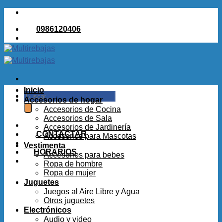
Saltar
al
0986120406
contenido
Inicio
Buscar
Accesorios de hogar
por:
Accesorios de Cocina
Accesorios de Sala
Accesorios de Jardinería
CONTACTAR
Accesorios para Mascotas
Vestimenta
HORARIOS
Accesorios para bebes
Ropa de hombre
Ropa de mujer
Juguetes
Juegos al Aire Libre y Agua
Otros juguetes
Electrónicos
Audio y video