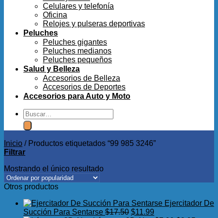
Celulares y telefonía
Oficina
Relojes y pulseras deportivas
Peluches
Peluches gigantes
Peluches medianos
Peluches pequeños
Salud y Belleza
Accesorios de Belleza
Accesorios de Deportes
Accesorios para Auto y Moto
Buscar
por:
Inicio
/
Productos etiquetados “99 985 3246”
Filtrar
Mostrando el único resultado
Otros productos
Ejercitador De
El
El
Succión Para Sentarse
$
17.50
$
11.99