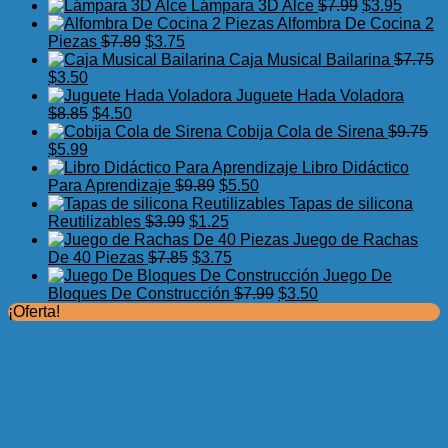
precio
precio
El
El
Lámpara 3D Alce
$
7.99
$
3.95
original
actual
precio
precio
Alfombra De Cocina 2
El
El
era:
es:
original
actual
Piezas
$
7.89
$
3.75
precio
precio
$17.50.
$11.99.
era:
es:
Caja Musical Bailarina
$
7.75
El
El
original
actual
$7.99.
$3.95.
$
3.50
precio
precio
era:
es:
Juguete Hada Voladora
original
actual
El
El
$7.89.
$3.75.
$
8.85
$
4.50
era:
es:
precio
precio
Cobija Cola de Sirena
$
9.75
$7.75.
El
$3.50.
El
original
actual
$
5.99
precio
precio
era:
es:
Libro Didáctico
original
actual
$8.85.
$4.50.
El
El
Para Aprendizaje
$
9.89
$
5.50
era:
es:
precio
precio
Tapas de silicona
$9.75.
$5.99.
El
original
El
actual
Reutilizables
$
3.99
$
1.25
precio
era:
precio
es:
Juego de Rachas
original
El
$9.89.
actual
El
$5.50.
De 40 Piezas
$
7.85
$
3.75
era:
precio
es:
precio
Juego De
$3.99.
original
$1.25.
actual
El
El
Bloques De Construcción
$
7.99
$
3.50
era:
es:
precio
precio
¡Oferta!
$7.85.
$3.75.
original
actual
era:
es:
$7.99.
$3.50.