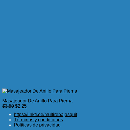
Masajeador De Anillo Para Pierna
El
El
$
3.50
$
2.25
precio
precio
https://linktr.ee/multirebajasquit
original
actual
Términos y condiciones
era:
es:
Políticas de privacidad
$3.50.
$2.25.