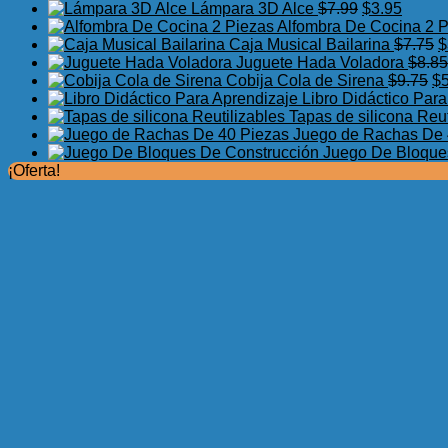
El
El
Lámpara 3D Alce
$
7.99
$
3.95
precio
precio
Alfombra De Cocina 2 
original
actual
E
Caja Musical Bailarina
$
7.75
$
era:
es:
p
Juguete Hada Voladora
$
8.85
$7.99.
$3.95.
El
o
Cobija Cola de Sirena
$
9.75
$
pr
e
Libro Didáctico Par
or
$
Tapas de silicona Reut
er
Juego de Rachas De 
$9
Juego De Bloque
¡Oferta!