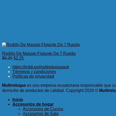
Rodillo De Masaje Flotante De 7 Rueda
El
El
$
5.25
$
2.25
precio
precio
https://linktr.ee/multirebajasquit
original
actual
Términos y condiciones
era:
es:
Políticas de privacidad
$5.25.
$2.25.
Multirebajas
es una empresa ecuatoriana responsable que cum
domicilio de productos de calidad.
Copyright 2026 ©
Multireb
Inicio
Accesorios de hogar
Accesorios de Cocina
Accesorios de Sala