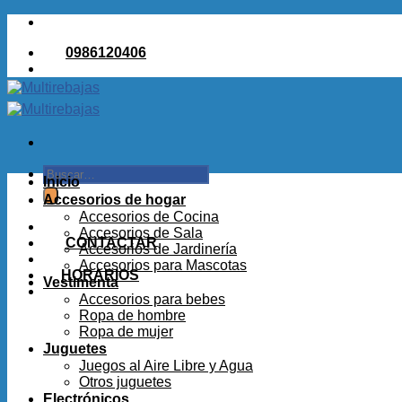
Saltar
al
0986120406
contenido
Buscar
Inicio
por:
Accesorios de hogar
Accesorios de Cocina
Accesorios de Sala
CONTACTAR
Accesorios de Jardinería
Accesorios para Mascotas
HORARIOS
Vestimenta
Accesorios para bebes
Ropa de hombre
Ropa de mujer
Juguetes
Juegos al Aire Libre y Agua
Otros juguetes
Electrónicos