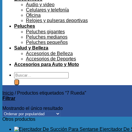
Audio y video
Celulares y telefonía
Oficina
Relojes y pulseras deportivas
Peluches
Peluches gigantes
Peluches medianos
Peluches pequeños
Salud y Belleza
Accesorios de Belleza
Accesorios de Deportes
Accesorios para Auto y Moto
Buscar
por:
Inicio
/
Productos etiquetados “7 Rueda”
Filtrar
Mostrando el único resultado
Otros productos
Ejercitador De