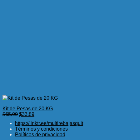
Kit de Pesas de 20 KG
El
El
$
65.00
$
33.89
precio
precio
https://linktr.ee/multirebajasquit
original
actual
Términos y condiciones
era:
es:
Políticas de privacidad
$65.00.
$33.89.