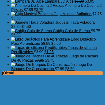
precio
precio
El
El
Lámpara 3D Alce
$
7.99
$
3.95
original
actual
precio
precio
Alfombra De Cocina 2
El
El
era:
es:
original
actual
Piezas
$
7.89
$
3.75
precio
precio
$17.50.
$11.99.
era:
es:
Caja Musical Bailarina
$
7.75
El
El
original
actual
$7.99.
$3.95.
$
3.50
precio
precio
era:
es:
Juguete Hada Voladora
original
actual
El
El
$7.89.
$3.75.
$
8.85
$
4.50
era:
es:
precio
precio
Cobija Cola de Sirena
$
9.75
$7.75.
El
$3.50.
El
original
actual
$
5.99
precio
precio
era:
es:
Libro Didáctico
original
actual
$8.85.
$4.50.
El
El
Para Aprendizaje
$
9.89
$
5.50
era:
es:
precio
precio
Tapas de silicona
$9.75.
$5.99.
El
original
El
actual
Reutilizables
$
3.99
$
1.25
precio
era:
precio
es:
Juego de Rachas
original
El
$9.89.
actual
El
$5.50.
De 40 Piezas
$
7.85
$
3.75
era:
precio
es:
precio
Juego De
$3.99.
original
$1.25.
actual
El
El
Bloques De Construcción
$
7.99
$
3.50
era:
es:
precio
precio
¡Oferta!
$7.85.
$3.75.
original
actual
era:
es:
$7.99.
$3.50.