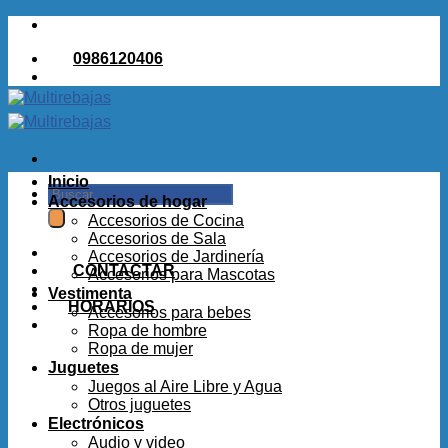
Saltar
al
0986120406
contenido
Inicio
Buscar
Accesorios de hogar
por:
Accesorios de Cocina
Accesorios de Sala
Accesorios de Jardinería
CONTACTAR
Accesorios para Mascotas
Vestimenta
HORARIOS
Accesorios para bebes
Ropa de hombre
Ropa de mujer
Juguetes
Juegos al Aire Libre y Agua
Otros juguetes
Electrónicos
Audio y video