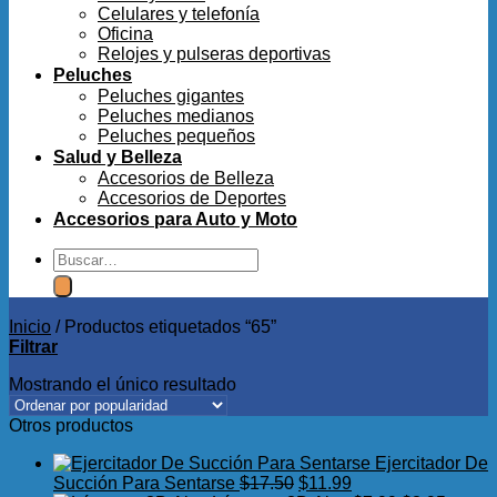
Celulares y telefonía
Oficina
Relojes y pulseras deportivas
Peluches
Peluches gigantes
Peluches medianos
Peluches pequeños
Salud y Belleza
Accesorios de Belleza
Accesorios de Deportes
Accesorios para Auto y Moto
Buscar
por:
Inicio
/
Productos etiquetados “65”
Filtrar
Mostrando el único resultado
Otros productos
Ejercitador De
El
El
Succión Para Sentarse
$
17.50
$
11.99