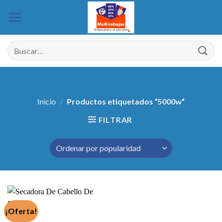
Saltar
al
contenido
Buscar
por:
Inicio
/
Productos etiquetados “5000w”
FILTRAR
¡Oferta!