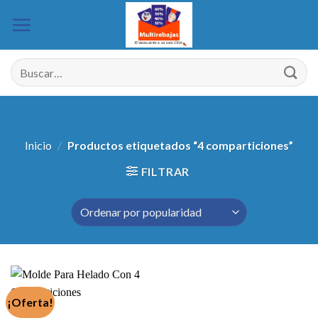
Saltar
al
contenido
Buscar
por:
Inicio
/
Productos etiquetados “4 comparticiones”
FILTRAR
¡Oferta!