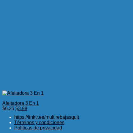
Afeitadora 3 En 1
El
El
$
6.25
$
3.99
precio
precio
https://linktr.ee/multirebajasquit
original
actual
Términos y condiciones
era:
es:
Políticas de privacidad
$6.25.
$3.99.