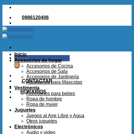
Saltar
al
0986120406
contenido
Inicio
Buscar
Accesorios de hogar
por:
Accesorios de Cocina
Accesorios de Sala
Accesorios de Jardinería
CONTACTAR
Accesorios para Mascotas
Vestimenta
HORARIOS
Accesorios para bebes
Ropa de hombre
Ropa de mujer
Juguetes
Juegos al Aire Libre y Agua
Otros juguetes
Electrónicos
Audio y video