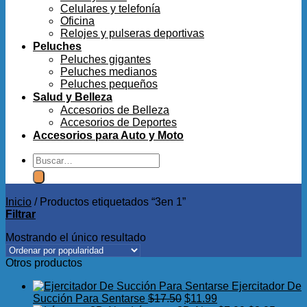
Celulares y telefonía
Oficina
Relojes y pulseras deportivas
Peluches
Peluches gigantes
Peluches medianos
Peluches pequeños
Salud y Belleza
Accesorios de Belleza
Accesorios de Deportes
Accesorios para Auto y Moto
Buscar
por:
Inicio
/
Productos etiquetados “3en 1”
Filtrar
Mostrando el único resultado
Otros productos
Ejercitador De
El
El
Succión Para Sentarse
$
17.50
$
11.99