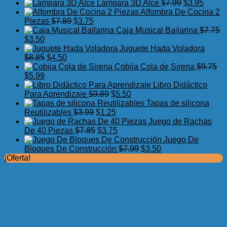
precio
precio
El
El
Lámpara 3D Alce
$
7.99
$
3.95
original
actual
precio
precio
Alfombra De Cocina 2
El
El
era:
es:
original
actual
Piezas
$
7.89
$
3.75
precio
precio
$17.50.
$11.99.
era:
es:
Caja Musical Bailarina
$
7.75
El
El
original
actual
$7.99.
$3.95.
$
3.50
precio
precio
era:
es:
Juguete Hada Voladora
original
actual
El
El
$7.89.
$3.75.
$
8.85
$
4.50
era:
es:
precio
precio
Cobija Cola de Sirena
$
9.75
$7.75.
El
$3.50.
El
original
actual
$
5.99
precio
precio
era:
es:
Libro Didáctico
original
actual
$8.85.
$4.50.
El
El
Para Aprendizaje
$
9.89
$
5.50
era:
es:
precio
precio
Tapas de silicona
$9.75.
$5.99.
El
original
El
actual
Reutilizables
$
3.99
$
1.25
precio
era:
precio
es:
Juego de Rachas
original
El
$9.89.
actual
El
$5.50.
De 40 Piezas
$
7.85
$
3.75
era:
precio
es:
precio
Juego De
$3.99.
original
$1.25.
actual
El
El
Bloques De Construcción
$
7.99
$
3.50
era:
es:
precio
precio
¡Oferta!
$7.85.
$3.75.
original
actual
era:
es:
$7.99.
$3.50.