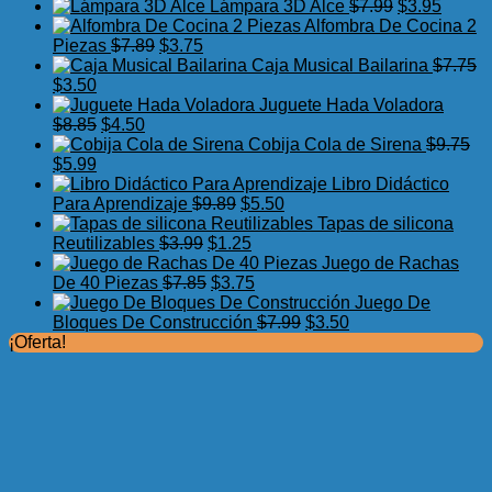
precio
precio
El
El
Lámpara 3D Alce
$
7.99
$
3.95
original
actual
precio
precio
Alfombra De Cocina 2
El
El
era:
es:
original
actual
Piezas
$
7.89
$
3.75
precio
precio
$17.50.
$11.99.
era:
es:
Caja Musical Bailarina
$
7.75
El
El
original
actual
$7.99.
$3.95.
$
3.50
precio
precio
era:
es:
Juguete Hada Voladora
original
actual
El
El
$7.89.
$3.75.
$
8.85
$
4.50
era:
es:
precio
precio
Cobija Cola de Sirena
$
9.75
$7.75.
El
$3.50.
El
original
actual
$
5.99
precio
precio
era:
es:
Libro Didáctico
original
actual
$8.85.
$4.50.
El
El
Para Aprendizaje
$
9.89
$
5.50
era:
es:
precio
precio
Tapas de silicona
$9.75.
$5.99.
El
original
El
actual
Reutilizables
$
3.99
$
1.25
precio
era:
precio
es:
Juego de Rachas
original
El
$9.89.
actual
El
$5.50.
De 40 Piezas
$
7.85
$
3.75
era:
precio
es:
precio
Juego De
$3.99.
original
$1.25.
actual
El
El
Bloques De Construcción
$
7.99
$
3.50
era:
es:
precio
precio
¡Oferta!
$7.85.
$3.75.
original
actual
era:
es:
$7.99.
$3.50.