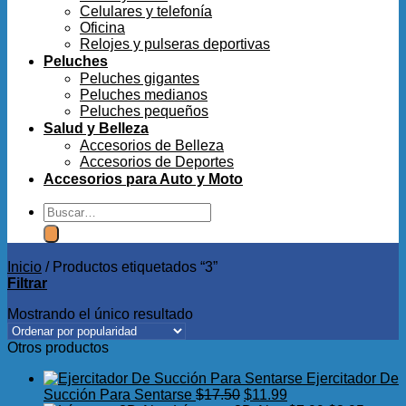
Celulares y telefonía
Oficina
Relojes y pulseras deportivas
Peluches
Peluches gigantes
Peluches medianos
Peluches pequeños
Salud y Belleza
Accesorios de Belleza
Accesorios de Deportes
Accesorios para Auto y Moto
Buscar
por:
Inicio
/
Productos etiquetados “3”
Filtrar
Mostrando el único resultado
Otros productos
Ejercitador De
El
El
Succión Para Sentarse
$
17.50
$
11.99