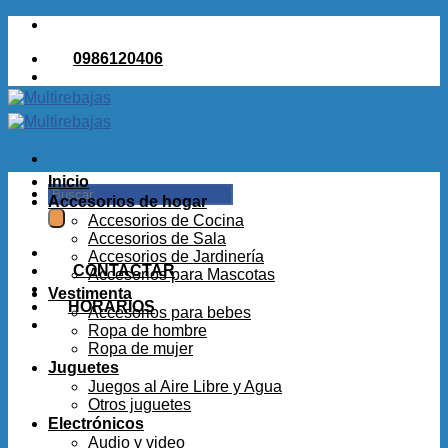
Saltar
al
0986120406
contenido
Inicio
Buscar
Accesorios de hogar
por:
Accesorios de Cocina
Accesorios de Sala
Accesorios de Jardinería
CONTACTAR
Accesorios para Mascotas
Vestimenta
HORARIOS
Accesorios para bebes
Ropa de hombre
Ropa de mujer
Juguetes
Juegos al Aire Libre y Agua
Otros juguetes
Electrónicos
Audio y video