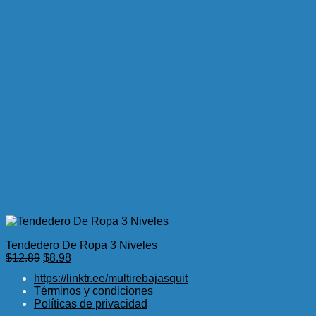
Tendedero De Ropa 3 Niveles
El
El
$
12.89
$
8.98
precio
precio
https://linktr.ee/multirebajasquit
original
actual
Términos y condiciones
era:
es:
Políticas de privacidad
$12.89.
$8.98.