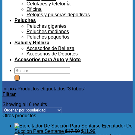
Celulares y telefonía
Oficina
Relojes y pulseras deportivas
Peluches
Peluches gigantes
Peluches medianos
Peluches pequeños
Salud y Belleza
Accesorios de Belleza
Accesorios de Deportes
Accesorios para Auto y Moto
Buscar
por:
Inicio
/
Productos etiquetados “3 tubos”
Filtrar
Showing all 6 results
Otros productos
Ejercitador De
El
El
Succión Para Sentarse
$
17.50
$
11.99