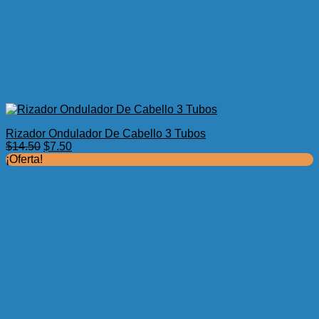
Rizador Ondulador De Cabello 3 Tubos
El
El
$
14.50
$
7.50
precio
precio
¡Oferta!
original
actual
era:
es:
$14.50.
$7.50.