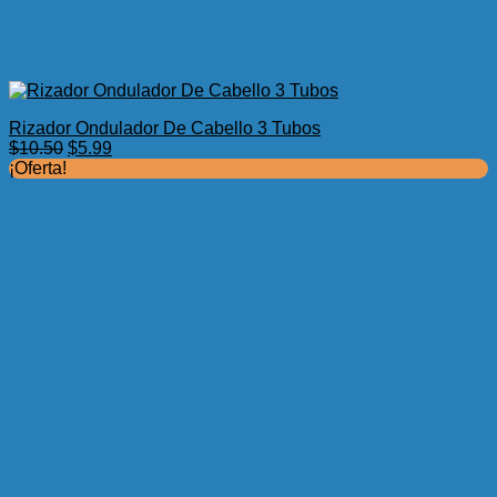
Rizador Ondulador De Cabello 3 Tubos
El
El
$
10.50
$
5.99
precio
precio
¡Oferta!
original
actual
era:
es:
$10.50.
$5.99.