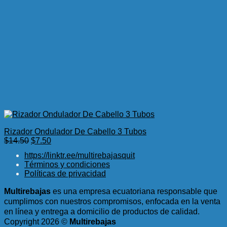
Rizador Ondulador De Cabello 3 Tubos
El
El
$
14.50
$
7.50
precio
precio
https://linktr.ee/multirebajasquit
original
actual
Términos y condiciones
era:
es:
Políticas de privacidad
$14.50.
$7.50.
Multirebajas
es una empresa ecuatoriana responsable que
cumplimos con nuestros compromisos, enfocada en la venta
en línea y entrega a domicilio de productos de calidad.
Copyright 2026 ©
Multirebajas