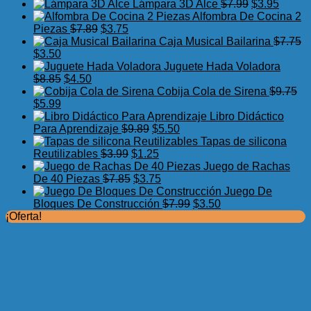
precio
precio
El
El
Lámpara 3D Alce
$
7.99
$
3.95
original
actual
precio
precio
Alfombra De Cocina 2
El
El
era:
es:
original
actual
Piezas
$
7.89
$
3.75
precio
precio
$17.50.
$11.99.
era:
es:
Caja Musical Bailarina
$
7.75
El
El
original
actual
$7.99.
$3.95.
$
3.50
precio
precio
era:
es:
Juguete Hada Voladora
original
actual
El
El
$7.89.
$3.75.
$
8.85
$
4.50
era:
es:
precio
precio
Cobija Cola de Sirena
$
9.75
$7.75.
El
$3.50.
El
original
actual
$
5.99
precio
precio
era:
es:
Libro Didáctico
original
actual
$8.85.
$4.50.
El
El
Para Aprendizaje
$
9.89
$
5.50
era:
es:
precio
precio
Tapas de silicona
$9.75.
$5.99.
El
original
El
actual
Reutilizables
$
3.99
$
1.25
precio
era:
precio
es:
Juego de Rachas
original
El
$9.89.
actual
El
$5.50.
De 40 Piezas
$
7.85
$
3.75
era:
precio
es:
precio
Juego De
$3.99.
original
$1.25.
actual
El
El
Bloques De Construcción
$
7.99
$
3.50
era:
es:
precio
precio
¡Oferta!
$7.85.
$3.75.
original
actual
era:
es:
$7.99.
$3.50.