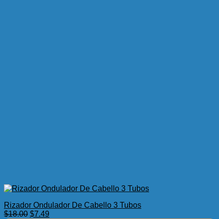
Rizador Ondulador De Cabello 3 Tubos
El
El
$
18.00
$
7.49