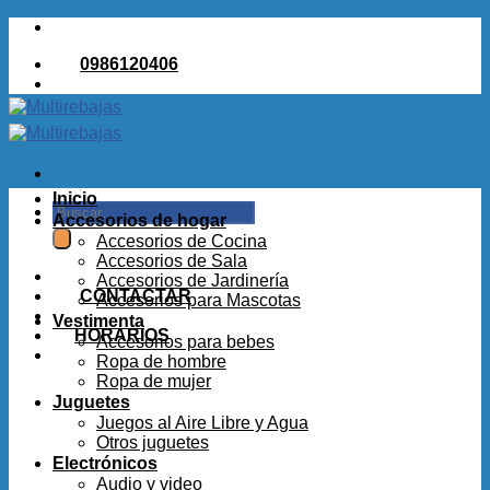
Saltar
al
0986120406
contenido
Inicio
Buscar
Accesorios de hogar
por:
Accesorios de Cocina
Accesorios de Sala
Accesorios de Jardinería
CONTACTAR
Accesorios para Mascotas
Vestimenta
HORARIOS
Accesorios para bebes
Ropa de hombre
Ropa de mujer
Juguetes
Juegos al Aire Libre y Agua
Otros juguetes
Electrónicos
Audio y video