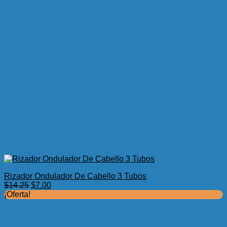
Rizador Ondulador De Cabello 3 Tubos
El
El
$
14.25
$
7.00
precio
precio
¡Oferta!
original
actual
era:
es:
$14.25.
$7.00.