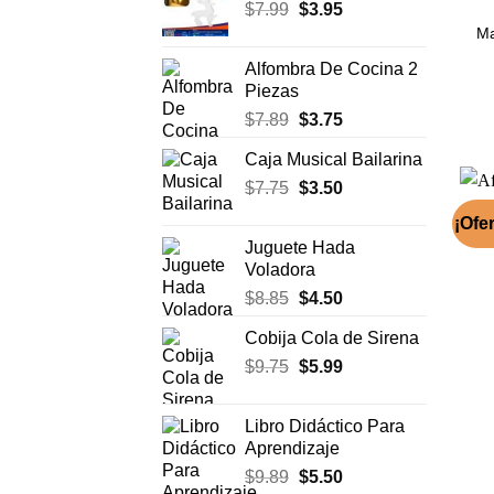
El
El
$
7.99
$
era:
3.95
es:
precio
precio
$17.50.
$11.99.
Ma
original
actual
Alfombra De Cocina 2
era:
es:
Piezas
$7.99.
$3.95.
El
El
$
7.89
$
3.75
precio
precio
Caja Musical Bailarina
original
actual
El
El
$
7.75
era:
$
3.50
es:
precio
precio
$7.89.
$3.75.
¡Ofer
original
actual
Juguete Hada
era:
es:
Voladora
$7.75.
$3.50.
El
El
$
8.85
$
4.50
precio
precio
Cobija Cola de Sirena
original
actual
El
El
$
9.75
era:
$
5.99
es:
precio
precio
$8.85.
$4.50.
original
actual
Libro Didáctico Para
era:
es:
Aprendizaje
$9.75.
$5.99.
El
El
$
9.89
$
5.50