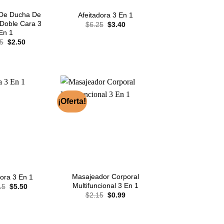
De Ducha De
Afeitadora 3 En 1
Doble Cara 3
El
El
$
6.25
$
3.40
precio
precio
En 1
original
actual
El
El
5
$
2.50
era:
es:
precio
precio
$6.25.
$3.40.
original
actual
era:
es:
$5.25.
$2.50.
¡Oferta!
Masajeador Corporal
dora 3 En 1
Multifuncional 3 En 1
El
El
15
$
5.50
precio
precio
El
El
$
2.15
$
0.99
original
actual
precio
precio
era:
es:
original
actual
$10.15.
$5.50.
era:
es:
$2.15.
$0.99.