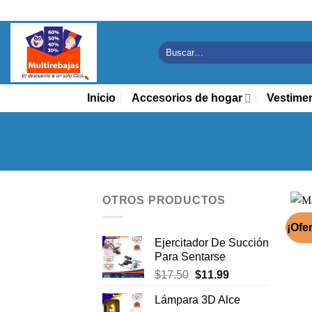
Saltar
al
contenido
Buscar
por:
Inicio
Accesorios de hogar
Vestime
OTROS PRODUCTOS
¡Ofer
Ejercitador De Succión
Para Sentarse
El
El
$
17.50
$
11.99
precio
precio
Lámpara 3D Alce
original
actual