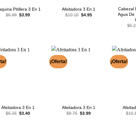
Cabezal 
quina Pitillera 3 En 1
Afeitadora 3 En 1
Agua De 
El
El
El
El
$
6.99
$
3.99
$
10.15
$
4.95
precio
precio
precio
precio
original
actual
original
actual
$
5.2
era:
es:
era:
es:
$6.99.
$3.99.
$10.15.
$4.95.
ta!
¡Oferta!
¡Oferta!
Afeitadora 3 En 1
Afeitadora 3 En 1
Afeita
El
El
El
El
$
6.25
$
3.40
$
8.75
$
3.99
$
10.
precio
precio
precio
precio
original
actual
original
actual
era:
es:
era:
es:
$6.25.
$3.40.
$8.75.
$3.99.