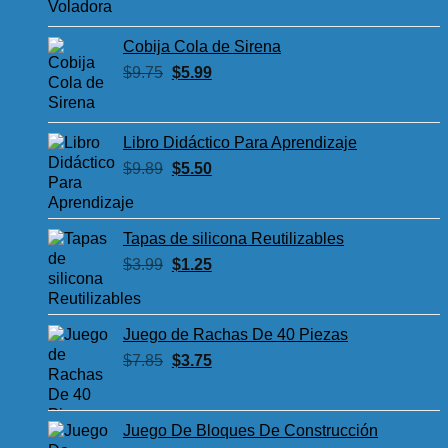
original
actual
era:
es:
Cobija Cola de Sirena
$8.85.
$4.50.
El
El
$
9.75
$
5.99
precio
precio
original
actual
era:
es:
Libro Didáctico Para Aprendizaje
$9.75.
$5.99.
El
El
$
9.89
$
5.50
precio
precio
original
actual
era:
es:
Tapas de silicona Reutilizables
$9.89.
$5.50.
El
El
$
3.99
$
1.25
precio
precio
original
actual
era:
es:
Juego de Rachas De 40 Piezas
$3.99.
$1.25.
El
El
$
7.85
$
3.75
precio
precio
original
actual
era:
es:
Juego De Bloques De Construcción
$7.85.
$3.75.