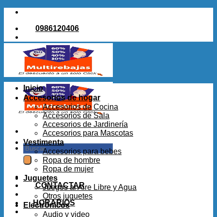
Saltar
al
0986120406
contenido
Inicio
Accesorios de hogar
Accesorios de Cocina
Accesorios de Sala
Accesorios de Jardinería
Accesorios para Mascotas
Vestimenta
Buscar
Accesorios para bebes
por:
Ropa de hombre
Ropa de mujer
Juguetes
CONTACTAR
Juegos al Aire Libre y Agua
Otros juguetes
HORARIOS
Electrónicos
Audio y video