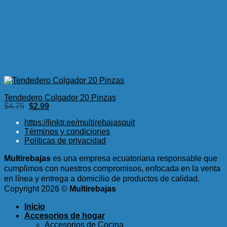
Tendedero Colgador 20 Pinzas
El
El
$
4.75
$
2.99
precio
precio
original
actual
https://linktr.ee/multirebajasquit
era:
es:
Términos y condiciones
$4.75.
$2.99.
Políticas de privacidad
Multirebajas
es una empresa ecuatoriana responsable que
cumplimos con nuestros compromisos, enfocada en la venta
en línea y entrega a domicilio de productos de calidad.
Copyright 2026 ©
Multirebajas
Inicio
Accesorios de hogar
Accesorios de Cocina