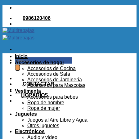
Saltar
al
0986120406
contenido
Inicio
Buscar
Accesorios de hogar
por:
Accesorios de Cocina
Accesorios de Sala
Accesorios de Jardinería
CONTACTAR
Accesorios para Mascotas
Vestimenta
HORARIOS
Accesorios para bebes
Ropa de hombre
Ropa de mujer
Juguetes
Juegos al Aire Libre y Agua
Otros juguetes
Electrónicos
Audio y video