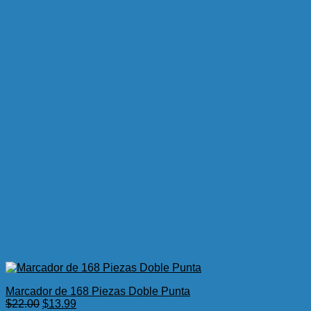
Marcador de 168 Piezas Doble Punta
El
El
$
22.00
$
13.99