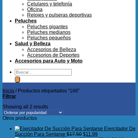
Celulares y telefonía
Oficina
Relojes y pulseras deportivas
Peluches
Peluches gigantes
Peluches medianos
Peluches pequeños
Salud y Belleza
Accesorios de Belleza
Accesorios de Deportes
Accesorios para Auto y Moto
Buscar
por:
Inicio
/
Productos etiquetados “168”
Filtrar
Showing all 2 results
Otros productos
Ejercitador De
El
El
Succión Para Sentarse
$
17.50
$
11.99