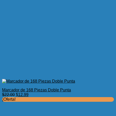
Marcador de 168 Piezas Doble Punta
El
El
$
22.00
$
12.99
precio
precio
¡Oferta!
original
actual
era:
es:
$22.00.
$12.99.