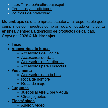
precio
precio
https://linktr.ee/multirebajasquit
original
actual
Términos y condiciones
era:
es:
Políticas de privacidad
$22.00.
$13.99.
Multirebajas
es una empresa ecuatoriana responsable que
cumplimos con nuestros compromisos, enfocada en la venta
en línea y entrega a domicilio de productos de calidad.
Copyright 2026 ©
Multirebajas
Inicio
Accesorios de hogar
Accesorios de Cocina
Accesorios de Sala
Accesorios de Jardinería
Accesorios para Mascotas
Vestimenta
Accesorios para bebes
Ropa de hombre
Ropa de mujer
Juguetes
Juegos al Aire Libre y Agua
Otros juguetes
Electrónicos
Audio y video