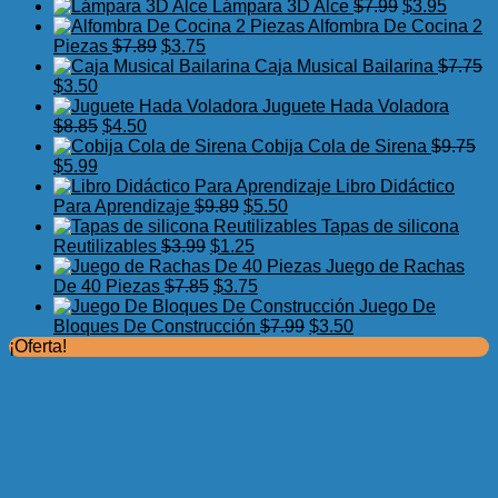
precio
precio
El
El
Lámpara 3D Alce
$
7.99
$
3.95
original
actual
precio
precio
Alfombra De Cocina 2
El
El
era:
es:
original
actual
Piezas
$
7.89
$
3.75
precio
precio
$17.50.
$11.99.
era:
es:
Caja Musical Bailarina
$
7.75
El
El
original
actual
$7.99.
$3.95.
$
3.50
precio
precio
era:
es:
Juguete Hada Voladora
original
actual
El
El
$7.89.
$3.75.
$
8.85
$
4.50
era:
es:
precio
precio
Cobija Cola de Sirena
$
9.75
$7.75.
El
$3.50.
El
original
actual
$
5.99
precio
precio
era:
es:
Libro Didáctico
original
actual
$8.85.
$4.50.
El
El
Para Aprendizaje
$
9.89
$
5.50
era:
es:
precio
precio
Tapas de silicona
$9.75.
$5.99.
El
original
El
actual
Reutilizables
$
3.99
$
1.25
precio
era:
precio
es:
Juego de Rachas
original
El
$9.89.
actual
El
$5.50.
De 40 Piezas
$
7.85
$
3.75
era:
precio
es:
precio
Juego De
$3.99.
original
$1.25.
actual
El
El
Bloques De Construcción
$
7.99
$
3.50
era:
es:
precio
precio
¡Oferta!
$7.85.
$3.75.
original
actual
era:
es:
$7.99.
$3.50.