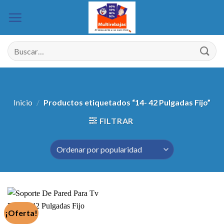
Saltar
al
contenido
Buscar
por:
Inicio
/
Productos etiquetados “14- 42 Pulgadas Fijo”
FILTRAR
¡Oferta!