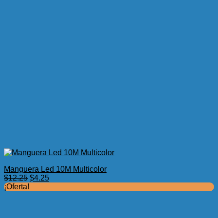
Manguera Led 10M Multicolor
El
El
$
12.25
$
4.25
precio
precio
¡Oferta!
original
actual
era:
es:
$12.25.
$4.25.