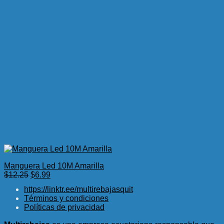
Manguera Led 10M Amarilla
El
El
$
12.25
$
6.99
precio
precio
https://linktr.ee/multirebajasquit
original
actual
Términos y condiciones
era:
es:
Políticas de privacidad
$12.25.
$6.99.