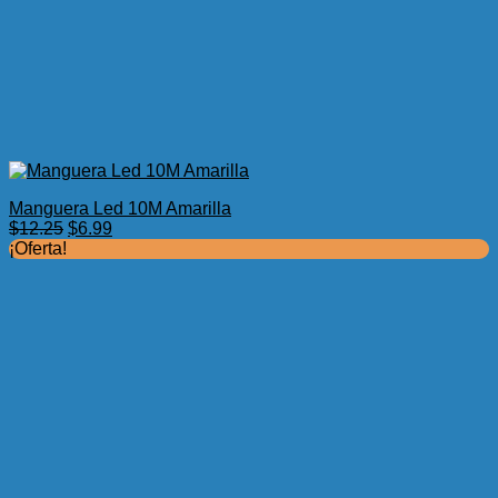
Manguera Led 10M Amarilla
El
El
$
12.25
$
6.99
precio
precio
¡Oferta!
original
actual
era:
es:
$12.25.
$6.99.