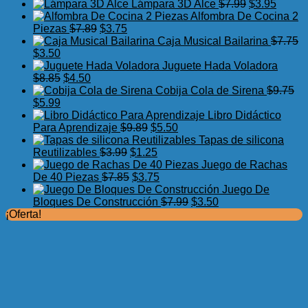
precio
precio
El
El
Lámpara 3D Alce
$
7.99
$
3.95
original
actual
precio
precio
Alfombra De Cocina 2
El
El
era:
es:
original
actual
Piezas
$
7.89
$
3.75
precio
precio
$17.50.
$11.99.
era:
es:
Caja Musical Bailarina
$
7.75
El
El
original
actual
$7.99.
$3.95.
$
3.50
precio
precio
era:
es:
Juguete Hada Voladora
original
actual
El
El
$7.89.
$3.75.
$
8.85
$
4.50
era:
es:
precio
precio
Cobija Cola de Sirena
$
9.75
$7.75.
El
$3.50.
El
original
actual
$
5.99
precio
precio
era:
es:
Libro Didáctico
original
actual
$8.85.
$4.50.
El
El
Para Aprendizaje
$
9.89
$
5.50
era:
es:
precio
precio
Tapas de silicona
$9.75.
$5.99.
El
original
El
actual
Reutilizables
$
3.99
$
1.25
precio
era:
precio
es:
Juego de Rachas
original
El
$9.89.
actual
El
$5.50.
De 40 Piezas
$
7.85
$
3.75
era:
precio
es:
precio
Juego De
$3.99.
original
$1.25.
actual
El
El
Bloques De Construcción
$
7.99
$
3.50
era:
es:
precio
precio
¡Oferta!
$7.85.
$3.75.
original
actual
era:
es:
$7.99.
$3.50.