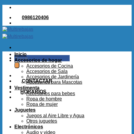
Saltar
al
0986120406
contenido
Inicio
Buscar
Accesorios de hogar
por:
Accesorios de Cocina
Accesorios de Sala
Accesorios de Jardinería
CONTACTAR
Accesorios para Mascotas
Vestimenta
HORARIOS
Accesorios para bebes
Ropa de hombre
Ropa de mujer
Juguetes
Juegos al Aire Libre y Agua
Otros juguetes
Electrónicos
Audio y video