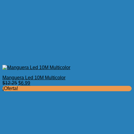
Manguera Led 10M Multicolor
El
El
$
12.25
$
6.99
precio
precio
¡Oferta!
original
actual
era:
es:
$12.25.
$6.99.