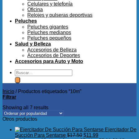
Celulares y telefonía
Oficina
Relojes y pulseras deportivas
Peluches
Peluches gigantes
Peluches medianos
Peluches pequeños
Salud y Belleza
Accesorios de Belleza
Accesorios de Deportes
Accesorios para Auto y Moto
Buscar
por:
Inicio
/
Productos etiquetados “10m”
Filtrar
Showing all 7 results
Otros productos
Ejercitador De
El
El
Succión Para Sentarse
$
17.50
$
11.99