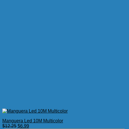
Manguera Led 10M Multicolor
El
El
$
12.25
$
6.99