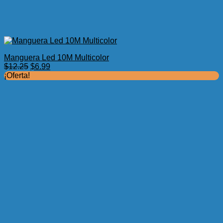
Manguera Led 10M Multicolor
El
El
$
12.25
$
6.99
precio
precio
¡Oferta!
original
actual
era:
es:
$12.25.
$6.99.