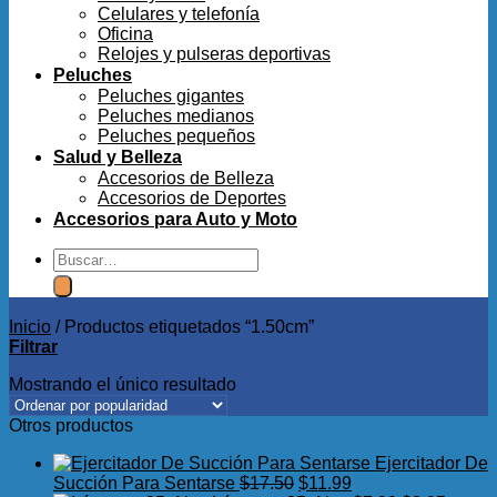
Celulares y telefonía
Oficina
Relojes y pulseras deportivas
Peluches
Peluches gigantes
Peluches medianos
Peluches pequeños
Salud y Belleza
Accesorios de Belleza
Accesorios de Deportes
Accesorios para Auto y Moto
Buscar
por:
Inicio
/
Productos etiquetados “1.50cm”
Filtrar
Mostrando el único resultado
Otros productos
Ejercitador De
El
El
Succión Para Sentarse
$
17.50
$
11.99