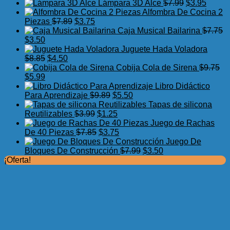
precio
precio
El
El
Lámpara 3D Alce
$
7.99
$
3.95
original
actual
precio
precio
Alfombra De Cocina 2
El
El
era:
es:
original
actual
Piezas
$
7.89
$
3.75
precio
precio
$17.50.
$11.99.
era:
es:
Caja Musical Bailarina
$
7.75
El
El
original
actual
$7.99.
$3.95.
$
3.50
precio
precio
era:
es:
Juguete Hada Voladora
original
actual
El
El
$7.89.
$3.75.
$
8.85
$
4.50
era:
es:
precio
precio
Cobija Cola de Sirena
$
9.75
$7.75.
El
$3.50.
El
original
actual
$
5.99
precio
precio
era:
es:
Libro Didáctico
original
actual
$8.85.
$4.50.
El
El
Para Aprendizaje
$
9.89
$
5.50
era:
es:
precio
precio
Tapas de silicona
$9.75.
$5.99.
El
original
El
actual
Reutilizables
$
3.99
$
1.25
precio
era:
precio
es:
Juego de Rachas
original
El
$9.89.
actual
El
$5.50.
De 40 Piezas
$
7.85
$
3.75
era:
precio
es:
precio
Juego De
$3.99.
original
$1.25.
actual
El
El
Bloques De Construcción
$
7.99
$
3.50
era:
es:
precio
precio
¡Oferta!
$7.85.
$3.75.
original
actual
era:
es:
$7.99.
$3.50.