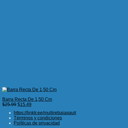
Barra Recta De 1,50 Cm
El
El
$
25.99
$
15.49
precio
precio
https://linktr.ee/multirebajasquit
original
actual
Términos y condiciones
era:
es:
Políticas de privacidad
$25.99.
$15.49.