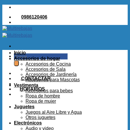
Saltar
al
0986120406
contenido
Inicio
Buscar
Accesorios de hogar
por:
Accesorios de Cocina
Accesorios de Sala
Accesorios de Jardinería
CONTACTAR
Accesorios para Mascotas
Vestimenta
HORARIOS
Accesorios para bebes
Ropa de hombre
Ropa de mujer
Juguetes
Juegos al Aire Libre y Agua
Otros juguetes
Electrónicos
Audio y video